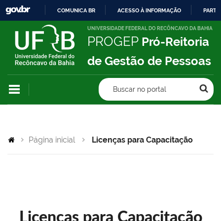
COMUNICA BR
ACESSO À INFORMAÇÃO
PARTI
IR
UNIVERSIDADE FEDERAL DO RECÔNCAVO DA BAHIA
PROGEP
Pró-Reitoria
PARA
O
de Gestão de Pessoas
CONTEÚDO
Buscar no portal
Página inicial
Licenças para Capacitação
Licenças para Capacitação