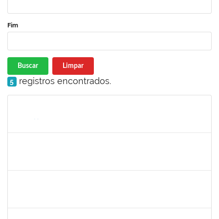
Fim
Buscar
Limpar
registros encontrados.
5
Matrícula
Nome
Cargo
Processo
Início
Fim
Status
2160310
PAULO RICARDO XAVIER ALMEIDA
Técnico
23007.00011101/2025-56
25/06/2025
25/07/2025
Concluído
2257639
ADRIELE GONZAGA DE MOURA
Técnico
23007.00004903/2025-77
25/06/2025
18/08/2025
Concluído