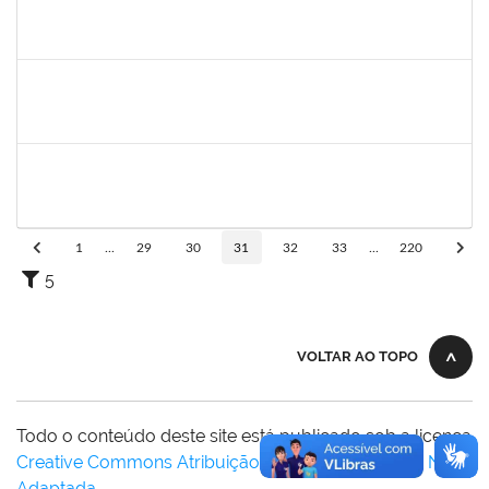
2259741
MOISES BRAGA RIBEIRO
Técnico
23007.00010775/2025-31
16/06/2025
15/07/2025
Concluído
1753043
MARCUS PIMENTEL OLIVEIRA
Técnico
23007.00012078/2025-61
09/06/2025
08/07/2025
Concluído
1670022
MARISE NASCIMENTO FLORES MOREIRA
Técnico
23007.00025959/2024-85
09/06/2025
08/07/2025
Concluído
1
...
29
30
31
32
33
...
220
5
VOLTAR AO TOPO
Todo o conteúdo deste site está publicado sob a licença
Creative Commons Atribuição-SemDerivações 3.0 Não
Adaptada
.