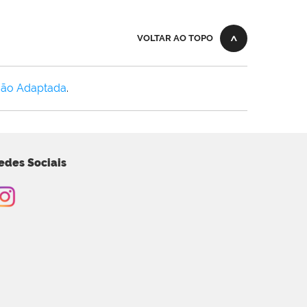
VOLTAR AO TOPO
Não Adaptada
.
edes Sociais