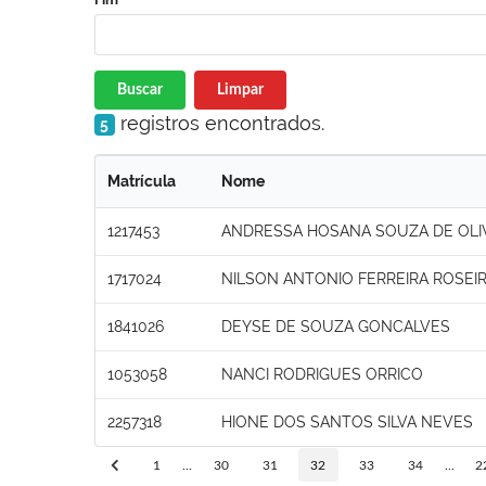
Buscar
Limpar
registros encontrados.
5
Matrícula
Nome
1217453
ANDRESSA HOSANA SOUZA DE OLI
1717024
NILSON ANTONIO FERREIRA ROSEI
1841026
DEYSE DE SOUZA GONCALVES
1053058
NANCI RODRIGUES ORRICO
2257318
HIONE DOS SANTOS SILVA NEVES
1
...
30
31
32
33
34
...
2