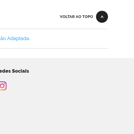
VOLTAR AO TOPO
Não Adaptada
.
edes Sociais