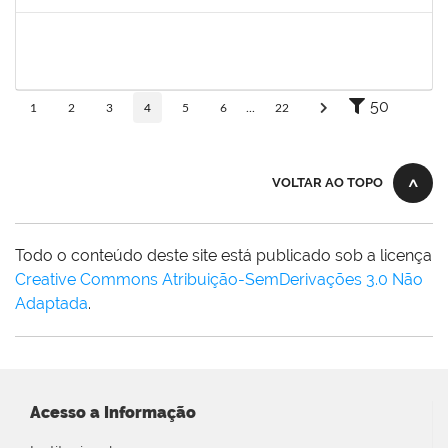
Concluído
1552819,
ANDRE LUIS MOTA ITAPARICA
Docente
23007.00023631/2024-85
01/03/2025
31/05/2025
Concluído
50
1
2
3
4
5
6
...
22
VOLTAR AO TOPO
Todo o conteúdo deste site está publicado sob a licença
Creative Commons Atribuição-SemDerivações 3.0 Não
Adaptada
.
Acesso a Informação