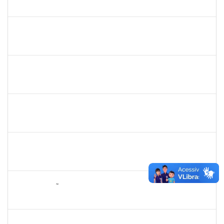
23007.00005481/2025-88
07/04/2025
05/07/2025
Concluído
2257598
RAPHAEL LIMA COSTA
Técnico
23007.00003483/2025-05
31/03/2025
17/04/2025
Concluído
2331851
THIAGO LOURO DE ARAUJO
Técnico
23007.00001446/2025-05
31/03/2025
17/04/2025
Concluído
1261571
IRACI DAS MERCES MOREIRA
Técnico
23007.00003160/2025-93
31/03/2025
29/04/2025
Concluído
1311065
RENATA DE OLIVEIRA CAMPOS
Docente
23007.00027037/2024-79
26/03/2025
23/06/2025
Concluído
2076546
LILIAN ARAGÃO DA SILVA
Docente
23007.00025211/2024-08
24/03/2025
21/06/2025
Concluído
1241198