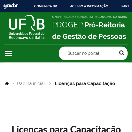
COMUNICA BR
ACESSO À INFORMAÇÃO
PARTI
IR
UNIVERSIDADE FEDERAL DO RECÔNCAVO DA BAHIA
PROGEP
Pró-Reitoria
PARA
O
de Gestão de Pessoas
CONTEÚDO
Buscar no portal
Página inicial
Licenças para Capacitação
Licenças para Capacitação