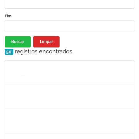
Fim
Buscar
Limpar
registros encontrados.
50
Matrícula
Nome
Cargo
Processo
Início
Fim
Status
1333441
NELMA DE CASSIA SILVA SANDES
Docente
23007.00025419/2024-18
31/05/2025
28/06/2025
Concluído
1258666
RITTA MARIA MORAIS CORREIA MOTA
Técnico
23007.00005706/2025-27
26/05/2025
20/06/2025
Concluído