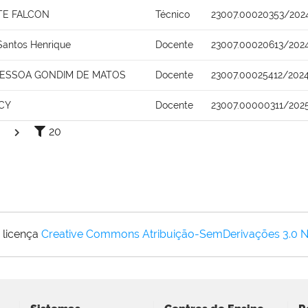
TE FALCON
Técnico
23007.00020353/202
Santos Henrique
Docente
23007.00020613/202
PESSOA GONDIM DE MATOS
Docente
23007.00025412/2024
CY
Docente
23007.00000311/202
20
 licença
Creative Commons Atribuição-SemDerivações 3.0 