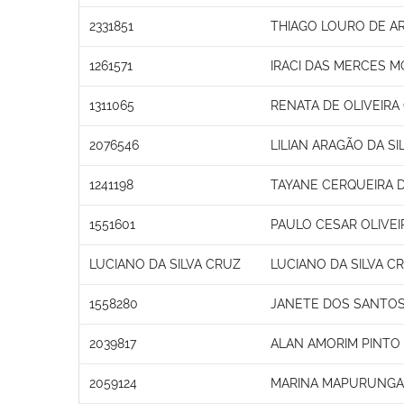
2331851
THIAGO LOURO DE A
1261571
IRACI DAS MERCES M
1311065
RENATA DE OLIVEIR
2076546
LILIAN ARAGÃO DA SI
1241198
TAYANE CERQUEIRA D
1551601
PAULO CESAR OLIVEI
LUCIANO DA SILVA CRUZ
LUCIANO DA SILVA C
1558280
JANETE DOS SANTO
2039817
ALAN AMORIM PINTO
2059124
MARINA MAPURUNGA 