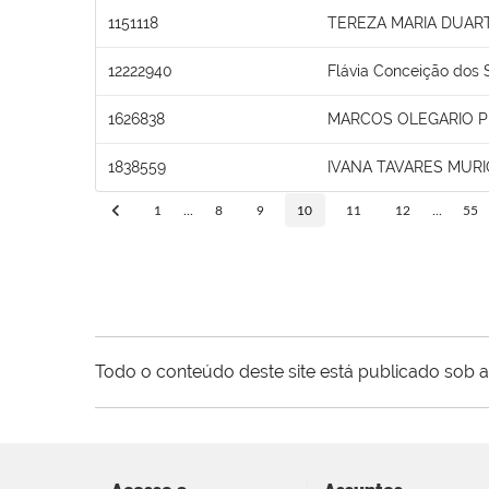
1151118
TEREZA MARIA DUAR
12222940
Flávia Conceição dos 
1626838
MARCOS OLEGARIO 
1838559
IVANA TAVARES MURI
1
...
8
9
10
11
12
...
55
Todo o conteúdo deste site está publicado sob a