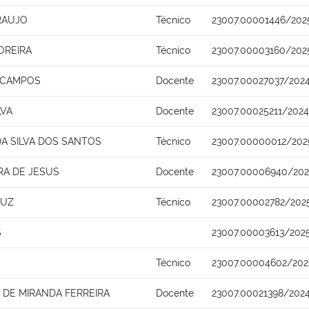
RAUJO
Técnico
23007.00001446/202
OREIRA
Técnico
23007.00003160/202
A CAMPOS
Docente
23007.00027037/2024
LVA
Docente
23007.00025211/202
A SILVA DOS SANTOS
Técnico
23007.00000012/202
RA DE JESUS
Docente
23007.00006940/202
RUZ
Técnico
23007.00002782/202
S
23007.00003613/202
Técnico
23007.00004602/202
DE MIRANDA FERREIRA
Docente
23007.00021398/202