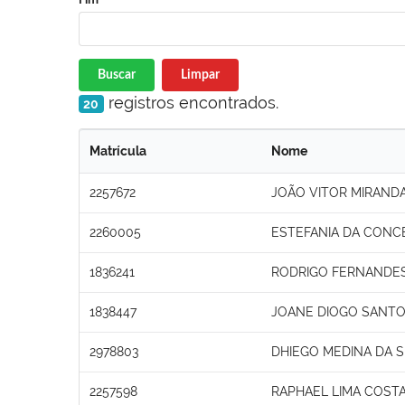
Buscar
Limpar
registros encontrados.
20
Matrícula
Nome
2257672
JOÃO VITOR MIRAND
2260005
ESTEFANIA DA CONC
1836241
RODRIGO FERNANDE
1838447
JOANE DIOGO SANTO
2978803
DHIEGO MEDINA DA S
2257598
RAPHAEL LIMA COST