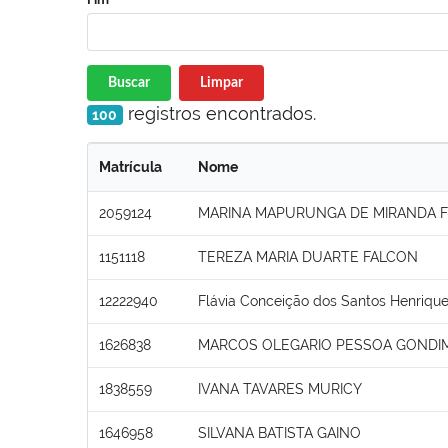
Buscar
Limpar
registros encontrados.
100
Matrícula
Nome
2059124
MARINA MAPURUNGA DE MIRANDA F
1151118
TEREZA MARIA DUARTE FALCON
12222940
Flávia Conceição dos Santos Henriqu
1626838
MARCOS OLEGARIO PESSOA GONDI
1838559
IVANA TAVARES MURICY
1646958
SILVANA BATISTA GAINO