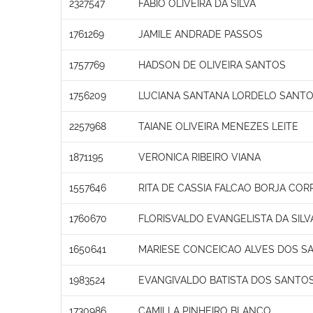
2327547
FABIO OLIVEIRA DA SILVA
1761269
JAMILE ANDRADE PASSOS
1757769
HADSON DE OLIVEIRA SANTOS
1756209
LUCIANA SANTANA LORDELO SANT
2257968
TAIANE OLIVEIRA MENEZES LEITE
1871195
VERONICA RIBEIRO VIANA
1557646
RITA DE CASSIA FALCAO BORJA COR
1760670
FLORISVALDO EVANGELISTA DA SILV
1650641
MARIESE CONCEICAO ALVES DOS S
1983524
EVANGIVALDO BATISTA DOS SANTO
1730986
CAMILLA PINHEIRO BLANCO