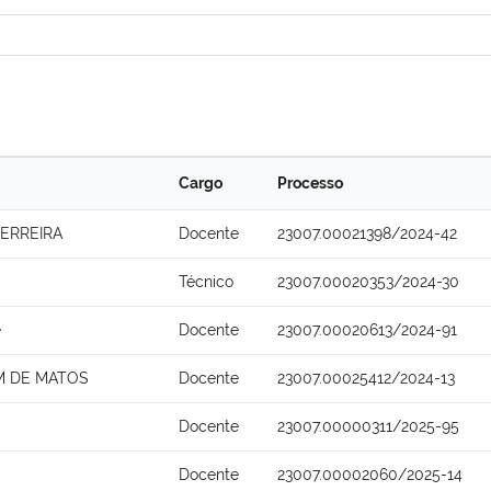
Cargo
Processo
ERREIRA
Docente
23007.00021398/2024-42
Técnico
23007.00020353/2024-30
e
Docente
23007.00020613/2024-91
M DE MATOS
Docente
23007.00025412/2024-13
Docente
23007.00000311/2025-95
Docente
23007.00002060/2025-14