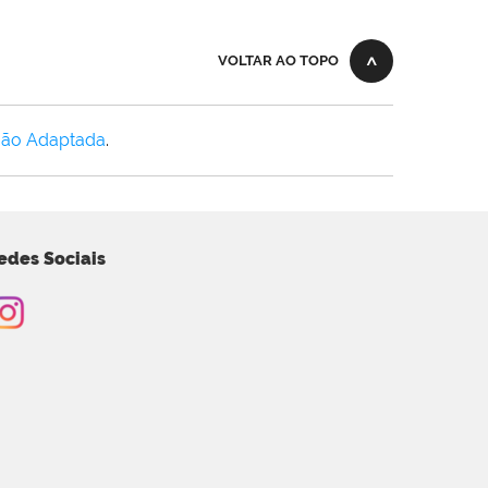
VOLTAR AO TOPO
Não Adaptada
.
edes Sociais