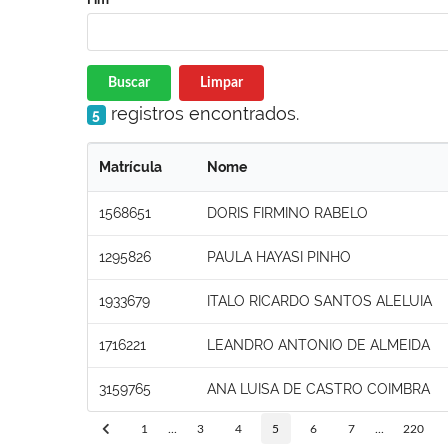
Buscar
Limpar
registros encontrados.
5
Matrícula
Nome
1568651
DORIS FIRMINO RABELO
1295826
PAULA HAYASI PINHO
1933679
ITALO RICARDO SANTOS ALELUIA
1716221
LEANDRO ANTONIO DE ALMEIDA
3159765
ANA LUISA DE CASTRO COIMBRA
1
...
3
4
5
6
7
...
220