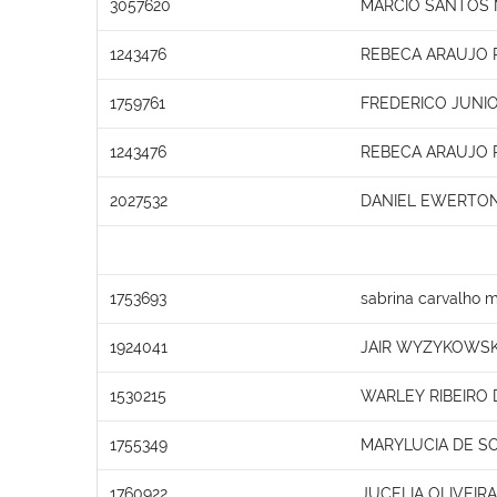
3057620
MARCIO SANTOS
1243476
REBECA ARAUJO 
1759761
FREDERICO JUNIO
1243476
REBECA ARAUJO 
2027532
DANIEL EWERTON
1753693
sabrina carvalho
1924041
JAIR WYZYKOWSK
1530215
WARLEY RIBEIRO 
1755349
MARYLUCIA DE SO
1760922
JUCELIA OLIVEIR