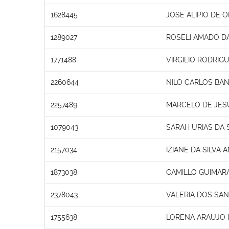
1628445
JOSE ALIPIO DE O
1289027
ROSELI AMADO DA
1771488
VIRGILIO RODRI
2260644
NILO CARLOS BA
2257489
MARCELO DE JES
1079043
SARAH URIAS DA 
2157034
IZIANE DA SILVA
1873038
CAMILLO GUIMAR
2378043
VALERIA DOS SA
1755638
LORENA ARAUJO 