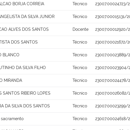
FALCAO BORJA CORREIA
Técnico
23007.00024723/2
NGELISTA DA SILVA JUNIOR
Técnico
23007.00015131/2
CAO ALVES DOS SANTOS
Docente
23007.00012920/2
TISTA DOS SANTOS
Técnico
23007.00021672/2
RO BLANCO
Técnico
23007.00023889/
TINHO DA SILVA FILHO
Técnico
23007.00023904/
HO MIRANDA
Técnico
23007.00024478/2
 SANTOS RIBEIRO LOPES
Técnico
23007.00026082/
A DA SILVA DOS SANTOS
Técnico
23007.00023299/2
s sacramento
Técnico
23007.00024618/2