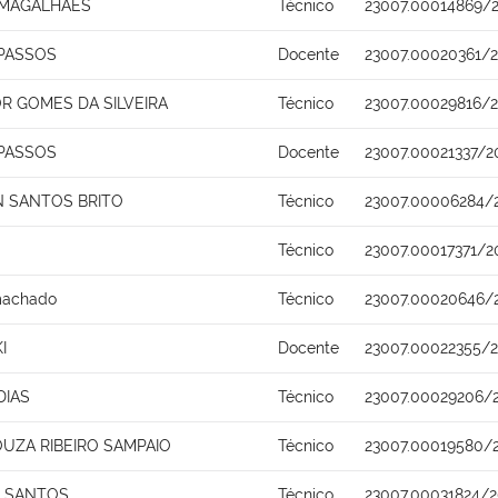
 MAGALHAES
Técnico
23007.00014869/2
PASSOS
Docente
23007.00020361/
R GOMES DA SILVEIRA
Técnico
23007.00029816/2
PASSOS
Docente
23007.00021337/2
 SANTOS BRITO
Técnico
23007.00006284/
Técnico
23007.00017371/2
 machado
Técnico
23007.00020646/
I
Docente
23007.00022355/
DIAS
Técnico
23007.00029206/
UZA RIBEIRO SAMPAIO
Técnico
23007.00019580/
A SANTOS
Técnico
23007.00031824/2