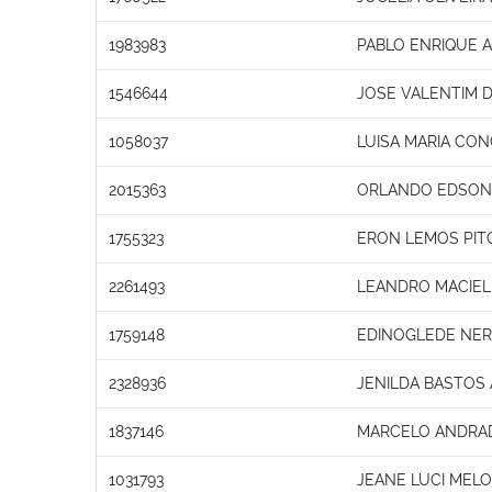
1983983
PABLO ENRIQUE 
1546644
JOSE VALENTIM 
1058037
LUISA MARIA CON
2015363
ORLANDO EDSON 
1755323
ERON LEMOS PIT
2261493
LEANDRO MACIEL
1759148
EDINOGLEDE NER
2328936
JENILDA BASTOS 
1837146
MARCELO ANDRA
1031793
JEANE LUCI MEL