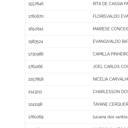
1557646
RITA DE CASSIA 
1760670
FLORISVALDO EVA
1650641
MARIESE CONCEI
1983524
EVANGIVALDO BA
1730986
CAMILLA PINHEI
1761266
JOEL CARLOS COU
2257858
NICÉLIA CARVAL
2143212
CHARLESSON DOS
1241198
TAYANE CERQUEIR
1760269
luciana dos santo