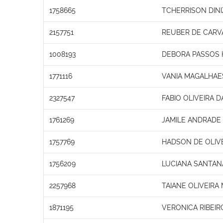
1758665
TCHERRISON DINI
2157751
REUBER DE CAR
1008193
DEBORA PASSOS 
1771116
VANIA MAGALHA
2327547
FABIO OLIVEIRA D
1761269
JAMILE ANDRADE
1757769
HADSON DE OLIV
1756209
LUCIANA SANTAN
2257968
TAIANE OLIVEIRA
1871195
VERONICA RIBEIR