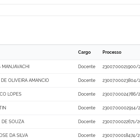
Cargo
Processo
 MANJAVACHI
Docente
23007.00021900/
 DE OLIVEIRA AMANCIO
Docente
23007.00023804/
CO LOPES
Docente
23007.00024786/2
TIN
Docente
23007.00002914/
 DE SOUZA
Docente
23007.00022671/2
SE DA SILVA
Docente
23007.00018474/2