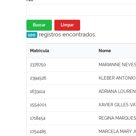
Buscar
Limpar
registros encontrados.
100
Matrícula
Nome
2376750
MARIANNE NEVES
2394526
KLEBER ANTONIO
1633414
ADRIANA LOUREN
1554001
XAVIER GILLES VA
1718454
REGINA MARQUES
1754485
MARCELA MARY JO