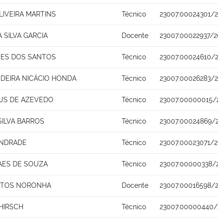
LIVEIRA MARTINS
Técnico
23007.00024301/2
 SILVA GARCIA
Docente
23007.00022937/2
GUES DOS SANTOS
Técnico
23007.00024610/2
NDEIRA NICÁCIO HONDA
Técnico
23007.00026283/2
US DE AZEVEDO
Técnico
23007.00000015/
SILVA BARROS
Técnico
23007.00024869/
 ANDRADE
Técnico
23007.00023071/2
AES DE SOUZA
Técnico
23007.00000338/
NTOS NORONHA
Docente
23007.00016598/
HIRSCH
Técnico
23007.00000440/