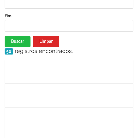
Fim
Buscar
Limpar
registros encontrados.
50
Matrícula
Nome
Cargo
Processo
Início
Fim
Status
1546644
JOSE VALENTIM DOS SANTOS FILHO
Docente
23007.00016936/2024-42
21/11/2024
18/02/2025
Concluído
1058037
LUISA MARIA CONCEICAO SILVA
Técnico
23007.00019579/2024-7
21/11/2024
20/12/2024
Concluído