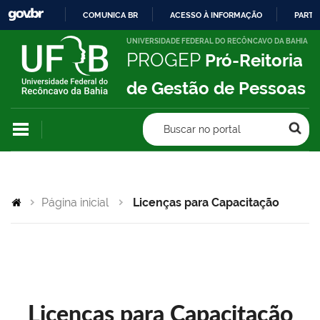
COMUNICA BR
ACESSO À INFORMAÇÃO
PARTI
IR
UNIVERSIDADE FEDERAL DO RECÔNCAVO DA BAHIA
PROGEP
Pró-Reitoria
PARA
O
de Gestão de Pessoas
CONTEÚDO
Buscar no portal
Página inicial
Licenças para Capacitação
Licenças para Capacitação