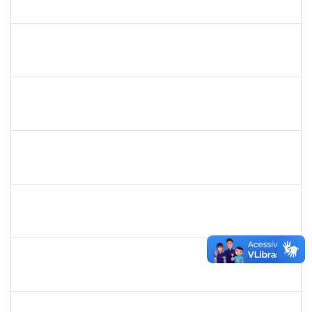
23007.00013391/2024-18
02/10/2024
29/12/2024
Concluído
1743268
MARCIA DA SILVA CLEMENTE
Docente
23007.00012578/2024-47
01/10/2024
29/12/2024
Concluído
2308212
DORALIZA AUXILIADORA ABRANCHES MONTEIRO
Docente
23007.00013255/2024-04
01/10/2024
22/12/2024
Concluído
1836285
RHOWENA JANE BARBOSA DE MATOS
Docente
23007.00012757/2024-64
01/10/2024
29/12/2024
Concluído
3082336
TAIS LIMA GONCALVES AMORIM DA SILVA
Técnico
23007.00012898/2024-40
01/10/2024
29/12/2024
Concluído
2140283
JERUSA DA MOTA SANTANA
23007.00017589/2024-65
01/10/2024
29/12/2024
Concluído
1365967