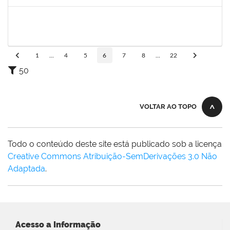
Concluído
1368760
TATIANA PACHECO RODRIGUES
Docente
23007.00009880/2024-46
03/09/2024
30/11/2024
Concluído
1
...
4
5
6
7
8
...
22
50
VOLTAR AO TOPO
Todo o conteúdo deste site está publicado sob a licença
Creative Commons Atribuição-SemDerivações 3.0 Não
Adaptada
.
Acesso a Informação