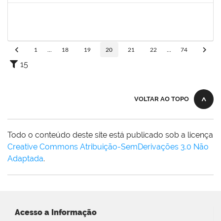
2261054
ALINE BORGES DE OLIVEIRA
Técnico
23007.00003024/2024-82
13/09/2024
11/12/2024
Concluído
1
...
18
19
20
21
22
...
74
15
VOLTAR AO TOPO
Todo o conteúdo deste site está publicado sob a licença
Creative Commons Atribuição-SemDerivações 3.0 Não
Adaptada
.
Acesso a Informação