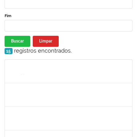
Fim
Buscar
Limpar
registros encontrados.
15
Matrícula
Nome
Cargo
Processo
Início
Fim
Status
2140283
JERUSA DA MOTA SANTANA
23007.00017589/2024-65
01/10/2024
29/12/2024
Concluído
1365967
PAULO JACKSON MOTA DA SILVEIRA
Técnico
23007.00016426/2024-38
01/10/2024
29/12/2024
Concluído