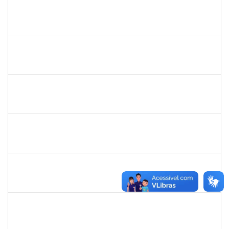
1557049
LUIZ EDMUNDO CINCURA DE ANDRADE SOBRINHO
Técnico
23007.00013175/2024-30
20/09/2024
18/12/2024
Concluído
1965504
JUSSARA PEIXOTO MAIA
Docente
23007.00010156/2024-63
18/09/2024
16/12/2024
Concluído
1965504
JUSSARA PEIXOTO MAIA
Docente
23007.00010156/2024-63
18/09/2024
16/12/2024
Concluído
1730986
CAMILLA PINHEIRO BLANCO
Técnico
23007.00008271/2024-33
16/09/2024
11/10/2024
Concluído
2258007
IVANA DA FRANCA CALDAS SANTANA
Técnico
23007.00008587/2024-37
16/09/2024
04/10/2024
Concluído
1759761
FREDERICO JUNIOR GOMES DA SILVEIRA
Técnico
23007.00029816/2023-30
16/09/2024
30/10/2024
Concluído