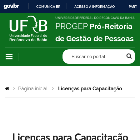
COMUNICA BR
ACESSO À INFORMAÇÃO
PARTI
IR
UNIVERSIDADE FEDERAL DO RECÔNCAVO DA BAHIA
PROGEP
Pró-Reitoria
PARA
O
de Gestão de Pessoas
CONTEÚDO
Buscar no portal
Página inicial
Licenças para Capacitação
Licenças para Capacitação