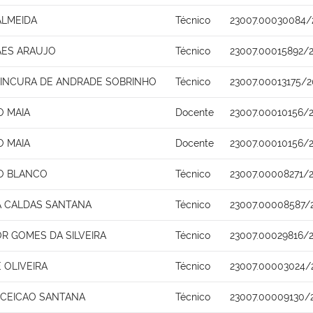
ALMEIDA
Técnico
23007.00030084/
AES ARAUJO
Técnico
23007.00015892/
INCURA DE ANDRADE SOBRINHO
Técnico
23007.00013175/2
O MAIA
Docente
23007.00010156/
O MAIA
Docente
23007.00010156/
RO BLANCO
Técnico
23007.00008271/2
A CALDAS SANTANA
Técnico
23007.00008587/
R GOMES DA SILVEIRA
Técnico
23007.00029816/
 OLIVEIRA
Técnico
23007.00003024/
CEICAO SANTANA
Técnico
23007.00009130/