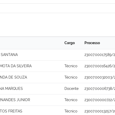
Cargo
Processo
 SANTANA
23007.00017589/
MOTA DA SILVEIRA
Técnico
23007.00016426/
ANDA DE SOUZA
Técnico
23007.00032003/
ENA MARQUES
Docente
23007.00006738/
RNANDES JUNIOR
Técnico
23007.00000722/
TOS FREITAS
Técnico
23007.00013257/2