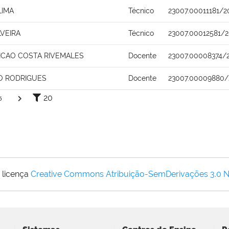
LIMA
Técnico
23007.00011181/2
VEIRA
Técnico
23007.00012581/2
ICAO COSTA RIVEMALES
Docente
23007.00008374/
O RODRIGUES
Docente
23007.00009880/
20
5
 licença
Creative Commons Atribuição-SemDerivações 3.0 