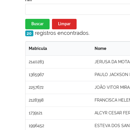
Buscar
Limpar
registros encontrados.
20
Matrícula
Nome
2140283
JERUSA DA MOTA
1365967
PAULO JACKSON 
2257672
JOÃO VITOR MIR
2128398
FRANCISCA HEL
1739121
ALCYR CESAR FE
1996452
ESTEVA DOS SAN