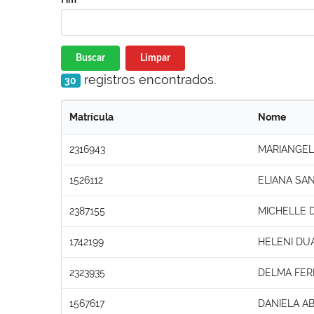
Buscar
Limpar
registros encontrados.
30
Matrícula
Nome
2316943
MARIANGEL
1526112
ELIANA SA
2387155
MICHELLE 
1742199
HELENI DU
2323935
DELMA FERR
1567617
DANIELA A