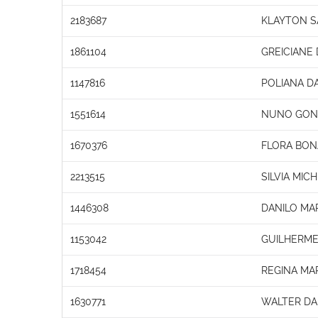
2183687
KLAYTON 
1861104
GREICIANE
1147816
POLIANA DA
1551614
NUNO GONC
1670376
FLORA BON
2213515
SILVIA MI
1446308
DANILO MA
1153042
GUILHERME
1718454
REGINA MA
1630771
WALTER DA 