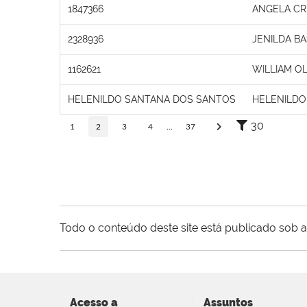
1847366
ANGELA CRI
2328936
JENILDA B
1162621
WILLIAM OL
HELENILDO SANTANA DOS SANTOS
HELENILDO
30
1
2
3
4
...
37
Todo o conteúdo deste site está publicado sob a
Acesso a
Assuntos