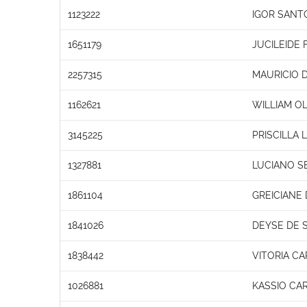
1123222
IGOR SANT
1651179
JUCILEIDE
2257315
MAURICIO 
1162621
WILLIAM OL
3145225
PRISCILLA
1327881
LUCIANO S
1861104
GREICIANE
1841026
DEYSE DE 
1838442
VITORIA CA
1026881
KASSIO CAR