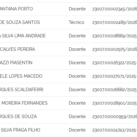
SANTANA PORTO
Docente
23007.00002345/2026
 DE SOUZA SANTOS
Técnico
23007.00002489/2026
 SILVA LIMA ANDRADE
Docente
23007.00018669/2025
ALVES PEREIRA
Docente
23007.00002975/2026
AZZI PIASENTIN
Docente
23007.00026322/2025
CHELE LOPES MACEDO
Docente
23007.00027071/2025
RQUES SCALDAFERRI
Docente
23007.00026682/2025
 MOREIRA FERNANDES
Docente
23007.00028901/2025
RQUES DE SOUZA
Docente
23007.00000959/202
SILVA FRAGA FILHO
Docente
23007.00024743/2025