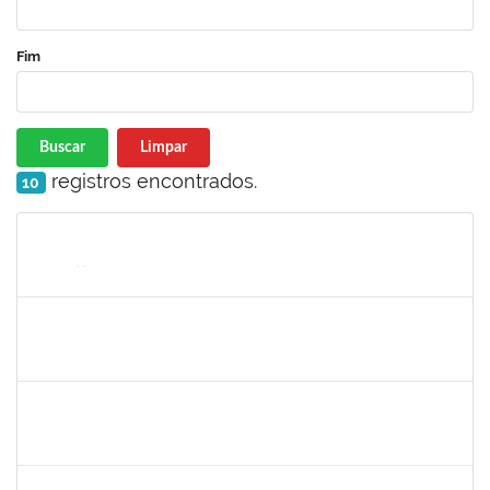
Fim
Buscar
Limpar
registros encontrados.
10
Matrícula
Nome
Cargo
Processo
Início
Fim
Status
1026881
KASSIO CARVALHO DA SILVA
Técnico
23007.00024968/2024-70
02/12/2025
31/12/2025
Concluído
1847366
ANGELA CRISTINA DE OLIVEIRA LIMA
Técnico
23007.00005268/2025-19
25/11/2025
19/12/2025
Concluído