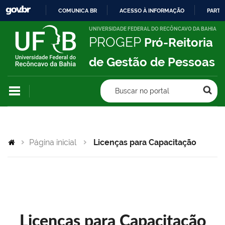
COMUNICA BR
ACESSO À INFORMAÇÃO
PARTI
IR
UNIVERSIDADE FEDERAL DO RECÔNCAVO DA BAHIA
PROGEP
Pró-Reitoria
PARA
O
de Gestão de Pessoas
CONTEÚDO
Buscar no portal
Página inicial
Licenças para Capacitação
Licenças para Capacitação