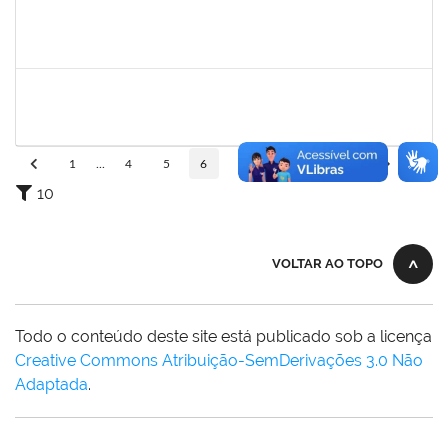
2295824
PRISCILA REGINA DE ASSIS DA SILVA
Técnico
23007.00015518/2025-10
10/11/2025
07/02/2026
Concluído
1919544
MARIA DAS GRAÇAS MASCARENHAS QUEIROZ
Técnico
23007.00000308/2025-79
10/11/2025
24/12/2025
Concluído
1
...
4
5
6
7
8
...
110
10
VOLTAR AO TOPO
Todo o conteúdo deste site está publicado sob a licença
Creative Commons Atribuição-SemDerivações 3.0 Não
Adaptada
.