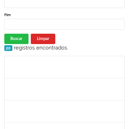
Fim
Buscar
Limpar
registros encontrados.
20
Matrícula
Nome
Cargo
Processo
Início
Fim
Status
2257315
MAURICIO DE NANTES RAMOS
Técnico
23007.00024384/2025-24
24/11/2025
21/12/2025
Concluído
2374175
SUZANE ATAIDE DOS ANJOS
Técnico
23007.00021338/2024-13
24/11/2025
23/12/2025
Concluído