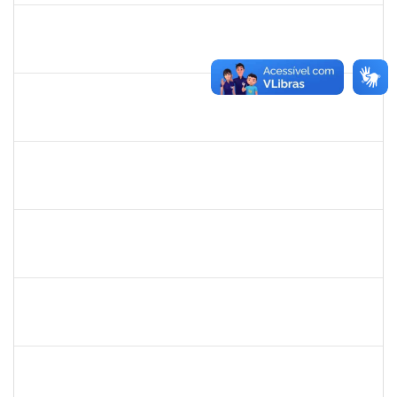
1837428
DANIELE CONCEICAO MARQUES
23007.00005260/2025-41
01/10/2025
31/10/2025
Concluído
1717557
TATIANA POLLIANA PINTO DE LIMA
Docente
23007.00016726/2025-83
01/10/2025
29/12/2025
Concluído
1980987
ANA VALECIA ARAUJO RIBEIRO BRISSOT
Docente
23007.00018319/2025-43
01/10/2025
03/11/2025
Concluído
1527893
RITA DE CACIA SANTOS CHAGAS
Docente
23007.00021104/2025-23
01/10/2025
29/12/2025
Concluído
1258666
RITTA MARIA MORAIS CORREIA MOTA
Técnico
23007.00017292/2025-30
01/10/2025
24/10/2025
Concluído
RAFAEL BASTOS DAMASCENA
Técnico
23007.00019903/2025-52
01/10/2025