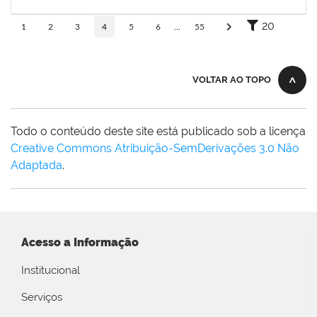
30/10/2025
Concluído
20
1
2
3
4
5
6
...
55
VOLTAR AO TOPO
Todo o conteúdo deste site está publicado sob a licença
Creative Commons Atribuição-SemDerivações 3.0 Não
Adaptada
.
Acesso a Informação
Institucional
Serviços