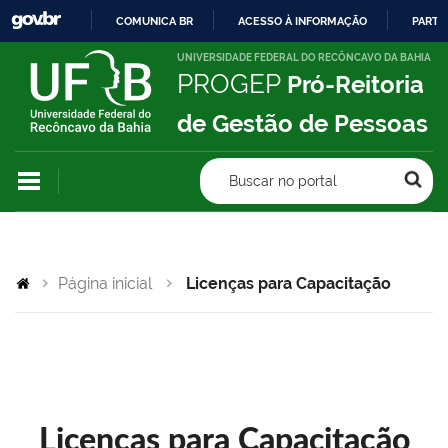
COMUNICA BR
ACESSO À INFORMAÇÃO
PARTI
IR
UNIVERSIDADE FEDERAL DO RECÔNCAVO DA BAHIA
PROGEP
Pró-Reitoria
PARA
O
de Gestão de Pessoas
CONTEÚDO
Buscar no portal
Página inicial
Licenças para Capacitação
Licenças para Capacitação