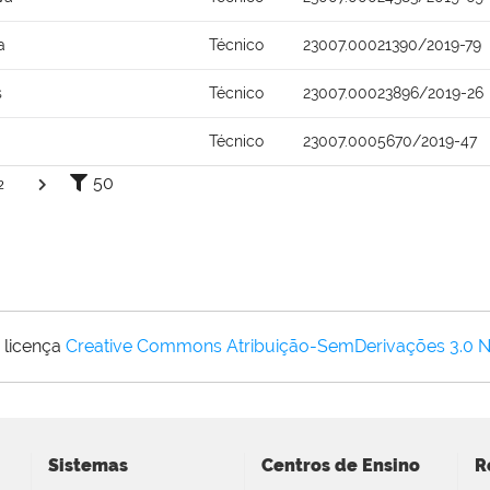
a
Técnico
23007.00021390/2019-79
s
Técnico
23007.00023896/2019-26
Técnico
23007.0005670/2019-47
50
2
 licença
Creative Commons Atribuição-SemDerivações 3.0 
Sistemas
Centros de Ensino
R