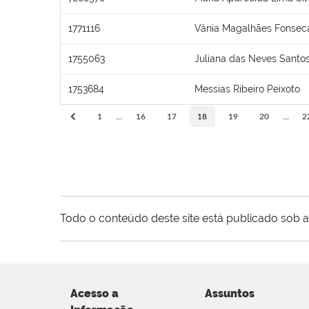
1771116
Vânia Magalhães Fonsec
1755063
Juliana das Neves Santo
1753684
Messias Ribeiro Peixoto
1
...
16
17
18
19
20
...
2
Todo o conteúdo deste site está publicado sob a
Acesso a
Assuntos