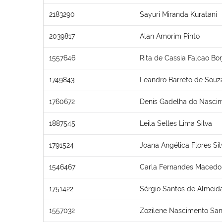
2183290
Sayuri Miranda Kuratani
2039817
Alan Amorim Pinto
1557646
Rita de Cassia Falcao Bor
1749843
Leandro Barreto de Souz
1760672
Denis Gadelha do Nasci
1887545
Leila Selles Lima Silva
1791524
Joana Angélica Flores Sil
1546467
Carla Fernandes Macedo
1751422
Sérgio Santos de Almeid
1557032
Zozilene Nascimento San