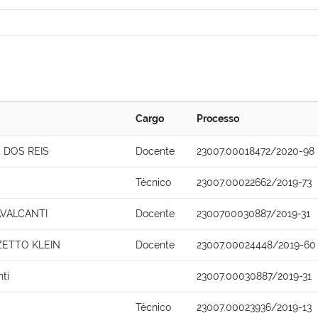
Cargo
Processo
 DOS REIS
Docente
23007.00018472/2020-98
Técnico
23007.00022662/2019-73
AVALCANTI
Docente
2300700030887/2019-31
ZETTO KLEIN
Docente
23007.00024448/2019-60
nti
23007.00030887/2019-31
Técnico
23007.00023936/2019-13