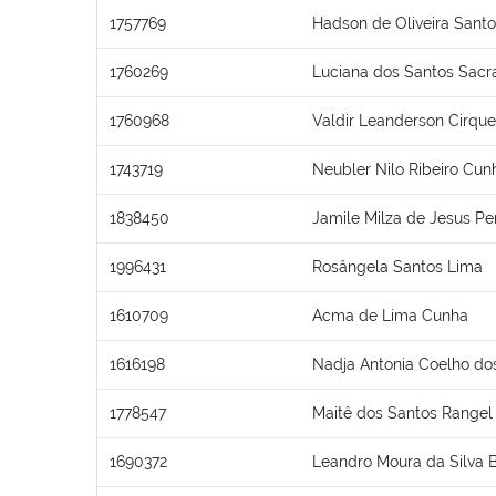
1757769
Hadson de Oliveira Sant
1760269
Luciana dos Santos Sac
1760968
Valdir Leanderson Cirquei
1743719
Neubler Nilo Ribeiro Cun
1838450
Jamile Milza de Jesus Pe
1996431
Rosângela Santos Lima
1610709
Acma de Lima Cunha
1616198
Nadja Antonia Coelho do
1778547
Maitê dos Santos Rangel
1690372
Leandro Moura da Silva