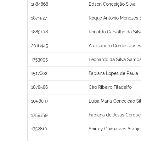
1984868
Edson Conceição Silva
1874527
Roque Antonio Menezes 
1885108
Ronaldo Carvalho da Silv
2016445
Alexsandro Gomes dos S
1753095
Leonardo da Silva Sampa
1517602
Fabiana Lopes de Paula
1878586
Ciro Ribeiro Filadelfo
1058037
Luisa Maria Conceicao Si
1759259
Fabiana de Jesus Cerque
1752810
Shirley Guimarães Araújo