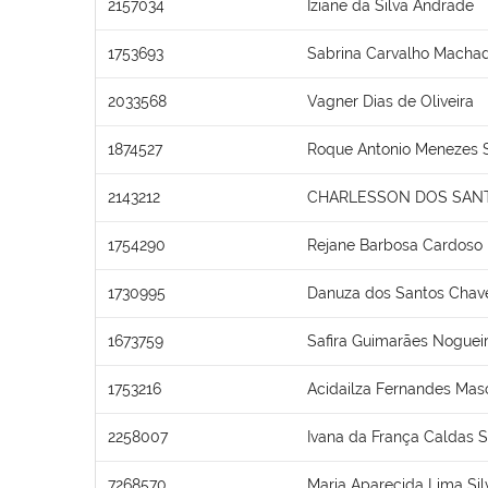
2157034
Iziane da Silva Andrade
1753693
Sabrina Carvalho Macha
2033568
Vagner Dias de Oliveira
1874527
Roque Antonio Menezes 
2143212
CHARLESSON DOS SANT
1754290
Rejane Barbosa Cardoso
1730995
Danuza dos Santos Chav
1673759
Safira Guimarães Noguei
1753216
Acidailza Fernandes Mas
2258007
Ivana da França Caldas 
7268570
Maria Aparecida Lima Sil