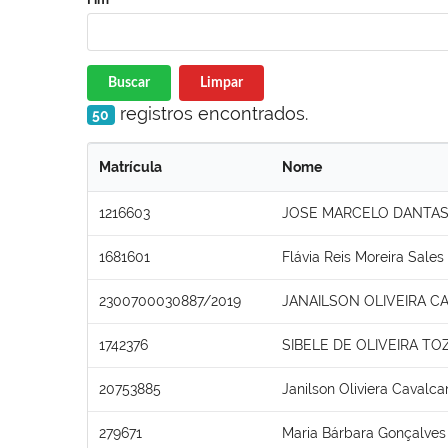
Buscar
Limpar
registros encontrados.
50
Matrícula
Nome
1216603
JOSE MARCELO DANTAS
1681601
Flávia Reis Moreira Sales
2300700030887/2019
JANAILSON OLIVEIRA C
1742376
SIBELE DE OLIVEIRA TO
20753885
Janilson Oliviera Cavalca
279671
Maria Bárbara Gonçalves