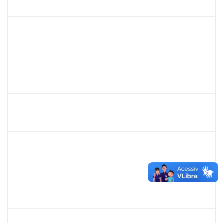
230070006376/2019-94
10/06/2019
07/09/2019
Concluído
1730964
Josemary da Guarda de Souza
Técnico
23007.00011940/2019-22
10/06/2019
09/09/2019
Concluído
1717823
Deisy Vital dos Santos
Docente
23007.00009635/2019-80
06/06/2019
02/09/2019
Concluído
1753038
Leone Ricardo de C. Santana
Técnico
23007004772/2019-43
03/06/2019
02/07/2019
Concluído
1645758
Lúcia Maria Aquino de Queiroz
Docente
23007.0007808/2019-36
03/06/2019
02/09/2019
Concluído
1716504
Amaranta Emilia Cesar dos Santos
Docente
23007.00031476/2018-39
01/06/2019
30/11/-0001
Concluído
1299507