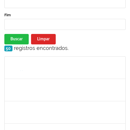
Fim
Buscar
Limpar
registros encontrados.
50
Matrícula
Nome
Cargo
Processo
Início
Fim
Status
1754512
Kátia Maria Cerqueira de Jesus Pereira
Técnico
23007.00005596/2019-08
22/07/2019
04/09/2019
Concluído
1661315
Nayara Andrade de Oliveira
Técnico
23007.0007982/2019-91
20/07/2019
17/10/2019
Concluído