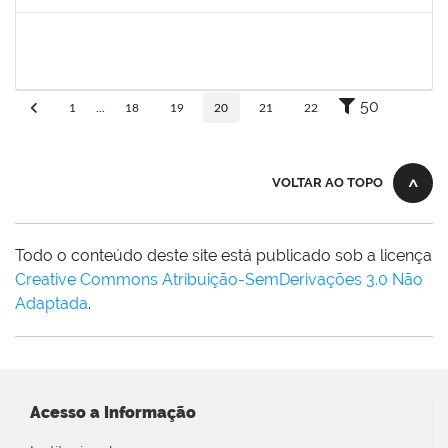
Concluído
2025542
Naiana de Carvalho guimarães
Técnico
23007.0007300/2019-75
01/05/2019
30/05/2019
Concluído
50
1
...
18
19
20
21
22
VOLTAR AO TOPO
Todo o conteúdo deste site está publicado sob a licença
Creative Commons Atribuição-SemDerivações 3.0 Não
Adaptada
.
Acesso a Informação