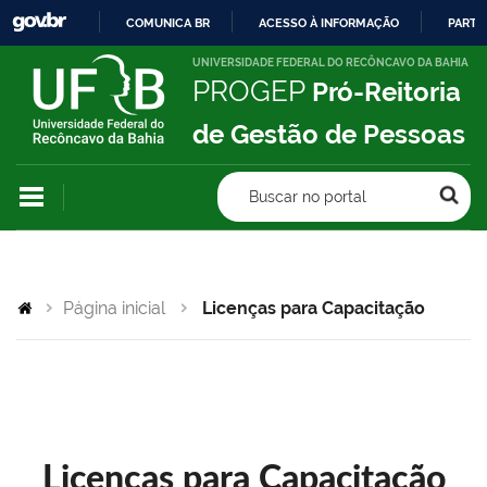
COMUNICA BR
ACESSO À INFORMAÇÃO
PARTI
IR
UNIVERSIDADE FEDERAL DO RECÔNCAVO DA BAHIA
PROGEP
Pró-Reitoria
PARA
O
de Gestão de Pessoas
CONTEÚDO
Buscar no portal
Página inicial
Licenças para Capacitação
Licenças para Capacitação