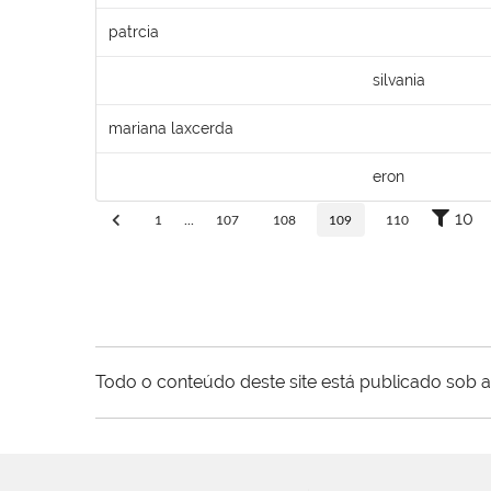
patrcia
silvania
mariana laxcerda
eron
10
1
...
107
108
109
110
Todo o conteúdo deste site está publicado sob a