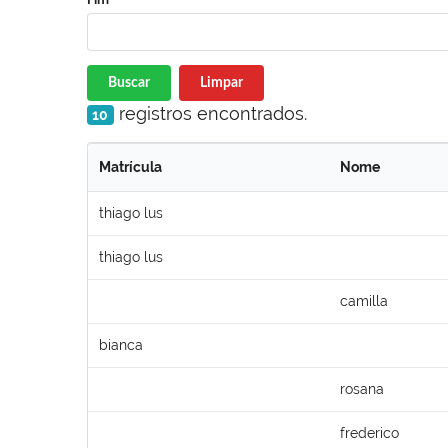
Buscar
Limpar
registros encontrados.
10
Matrícula
Nome
thiago lus
thiago lus
camilla
bianca
rosana
frederico