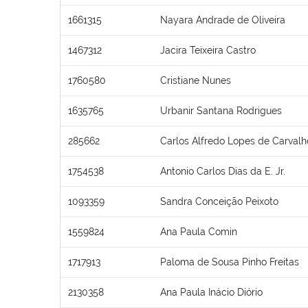
1661315
Nayara Andrade de Oliveira
1467312
Jacira Teixeira Castro
1760580
Cristiane Nunes
1635765
Urbanir Santana Rodrigues
285662
Carlos Alfredo Lopes de Carvalh
1754538
Antonio Carlos Dias da E. Jr.
1093359
Sandra Conceição Peixoto
1559824
Ana Paula Comin
1717913
Paloma de Sousa Pinho Freitas
2130358
Ana Paula Inácio Diório