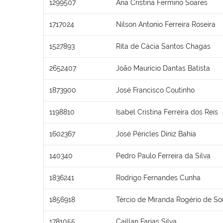
1299507
Ana Cristina Fermino Soares
1717024
Nilson Antonio Ferreira Roseira
1527893
Rita de Cácia Santos Chagas
2652407
João Maurício Dantas Batista
1873900
José Francisco Coutinho
1198810
Isabel Cristina Ferreira dos Reis
1602367
José Péricles Diniz Bahia
140340
Pedro Paulo Ferreira da Silva
1836241
Rodrigo Fernandes Cunha
1856918
Tércio de Miranda Rogério de S
1781055
Caillan Farias Silva