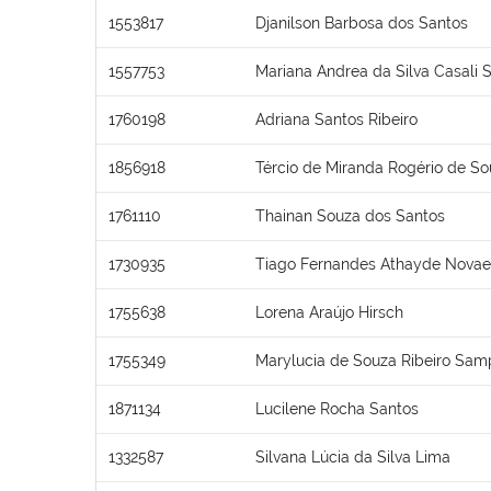
1553817
Djanilson Barbosa dos Santos
1557753
Mariana Andrea da Silva Casali 
1760198
Adriana Santos Ribeiro
1856918
Tércio de Miranda Rogério de S
1761110
Thainan Souza dos Santos
1730935
Tiago Fernandes Athayde Novae
1755638
Lorena Araújo Hirsch
1755349
Marylucia de Souza Ribeiro Sam
1871134
Lucilene Rocha Santos
1332587
Silvana Lúcia da Silva Lima