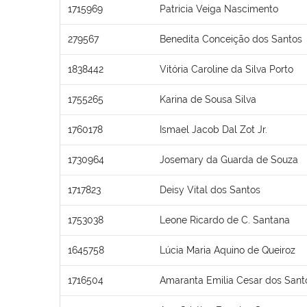
1715969
Patricia Veiga Nascimento
279567
Benedita Conceição dos Santos
1838442
Vitória Caroline da Silva Porto
1755265
Karina de Sousa Silva
1760178
Ismael Jacob Dal Zot Jr.
1730964
Josemary da Guarda de Souza
1717823
Deisy Vital dos Santos
1753038
Leone Ricardo de C. Santana
1645758
Lúcia Maria Aquino de Queiroz
1716504
Amaranta Emilia Cesar dos Sant