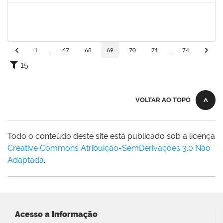
1752810
Shirley Guimarães Araújo
Técnico
23007.0008620/2019-34
15/04/2019
31/05/2019
Concluído
1
...
67
68
69
70
71
...
74
15
VOLTAR AO TOPO
Todo o conteúdo deste site está publicado sob a licença
Creative Commons Atribuição-SemDerivações 3.0 Não
Adaptada
.
Acesso a Informação