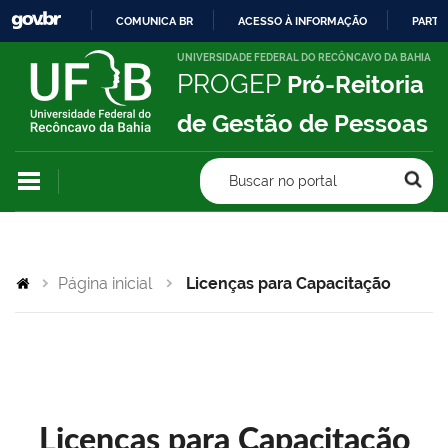
COMUNICA BR
ACESSO À INFORMAÇÃO
PARTI
IR
UNIVERSIDADE FEDERAL DO RECÔNCAVO DA BAHIA
PROGEP
Pró-Reitoria
PARA
O
de Gestão de Pessoas
CONTEÚDO
Buscar no portal
Página inicial
Licenças para Capacitação
Licenças para Capacitação