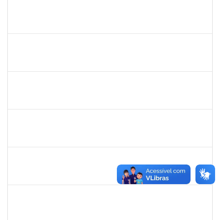
1760100
Carlane Costa Feitosa
Técnico
23007.00005477/2019-20
23/04/2019
22/05/2019
Concluído
1661220
Camilo araújo Souza
Técnico
23007.004771/2019-70
22/04/2019
21/07/2019
Concluído
1674023
Maria Conceição Costa Rivemales
Docente
23007.002414/2019-77
22/04/2019
20/07/2019
Concluído
1221903
Isabella de Matos Mendes da Silva
Docente
23007.31561/2018-72
16/04/2019
11/07/2019
Concluído
1761039
Andre Luiz Valverde de Carvalho
Técnico
23007.00030960/2018-03
15/04/2019
14/07/2019
Concluído
283304
Luiz Haroldo Peixoto da Silva
Técnico
23007.0008233/2019-07
15/04/2019
13/07/2019
Concluído