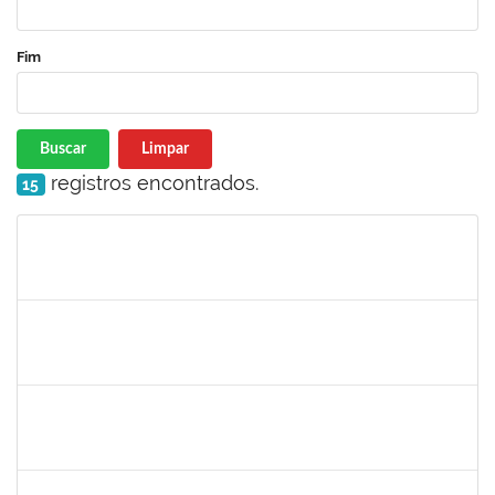
Fim
Buscar
Limpar
registros encontrados.
15
Matrícula
Nome
Cargo
Processo
Início
Fim
Status
1717960
Ana Verônica Rodrigues da Silva
Docente
23007.0006370/2019-62
06/05/2019
04/06/2019
Concluído
1996463
Flaviane Santos de Souza
Técnico
23007.00000066/2019-35
02/05/2019
31/07/2019
Concluído