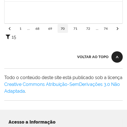
1651330
Ana Rita Santiago
Docente
23007.021409/2018-54
11/03/2019
10/06/2019
Concluído
1
...
68
69
70
71
72
...
74
15
VOLTAR AO TOPO
Todo o conteúdo deste site está publicado sob a licença
Creative Commons Atribuição-SemDerivações 3.0 Não
Adaptada
.
Acesso a Informação