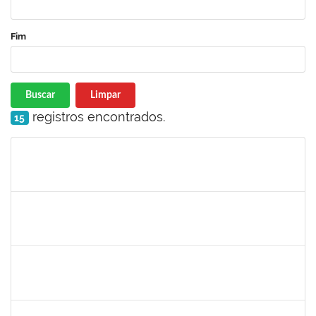
Fim
Buscar
Limpar
registros encontrados.
15
Matrícula
Nome
Cargo
Processo
Início
Fim
Status
1532399
Karina Zanoti Fonseca
Docente
23007.31541/2018-30
08/04/2019
06/07/2019
Concluído
1754357
Rafael Santos Andrade
Técnico
23007.00002402/2019-13
08/04/2019
06/07/2019
Concluído