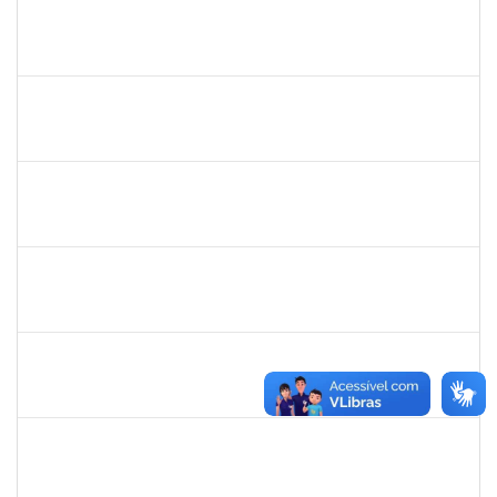
1983553
Danilo da conceição Valverde
Técnico
23007.031311/2018-32
25/03/2019
25/06/2019
Concluído
1420815
Robson Bahia Cerqueira
Docente
23007.031751/2018-83
25/03/2019
25/06/2019
Concluído
285232
Ana Maria Coelho
Técnico
23007.005420/2019-07
25/03/2019
24/06/2019
Concluído
286395
Josefa de Jesus Oliveira
Técnico
23007.00001795/2019-09
25/03/2019
24/05/2019
Concluído
1755063
Juliana das Neves Santos
Técnico
23007.003359/2019-73
18/03/2019
16/04/2019
Concluído
1754476
Fernanda Aguiar Carneiro Martins
Docente
23007.002127/2019-66
18/03/2019
17/06/2019
Concluído