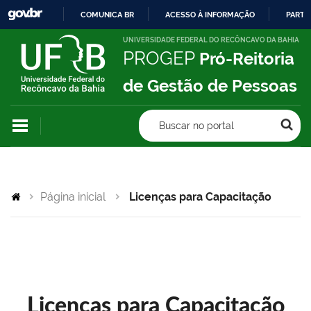
COMUNICA BR
ACESSO À INFORMAÇÃO
PARTI
IR
UNIVERSIDADE FEDERAL DO RECÔNCAVO DA BAHIA
PROGEP
Pró-Reitoria
PARA
O
de Gestão de Pessoas
CONTEÚDO
Buscar no portal
Página inicial
Licenças para Capacitação
Licenças para Capacitação