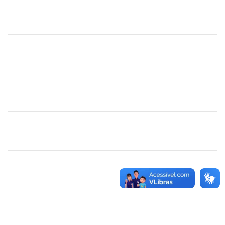
1754476
Fernanda Aguiar Carneiro Martins
Docente
23007.002127/2019-66
18/03/2019
17/06/2019
Concluído
1651330
Ana Rita Santiago
Docente
23007.021409/2018-54
11/03/2019
10/06/2019
Concluído
1733433
Luana Souza Silveira
Técnico
23007.00000783/2019-76
07/03/2019
06/04/2019
Concluído
1759148
Edinoglede Nery dos Santos
Técnico
23007.032084/2018-16
06/03/2019
05/06/2019
Concluído
1744760
Francis Valter Pepe França
Docente
23007.002250/2019-43
06/03/2019
04/04/2019
Concluído
1553817
Djanilson Barbosa dos Santos
Docente
23007.002561/2019-85
04/03/2019
05/04/2019
Concluído