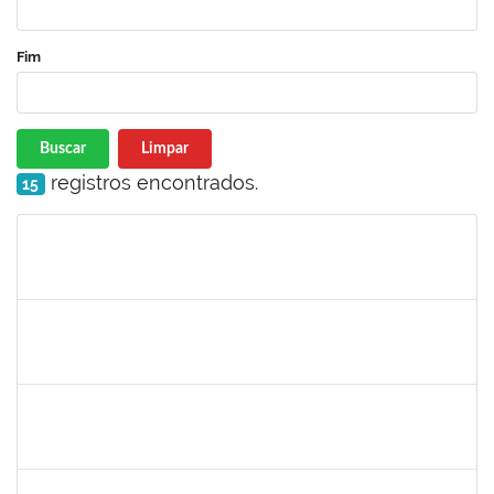
Fim
Buscar
Limpar
registros encontrados.
15
Matrícula
Nome
Cargo
Processo
Início
Fim
Status
1844164
Sielia Barreto Brito
Docente
23007.32285/2018-21
01/04/2019
01/07/2019
Concluído
20492
Luciana dos Reis C. Passos
Técnico
23007.005685/2019-30
01/04/2019
30/05/2019
Concluído