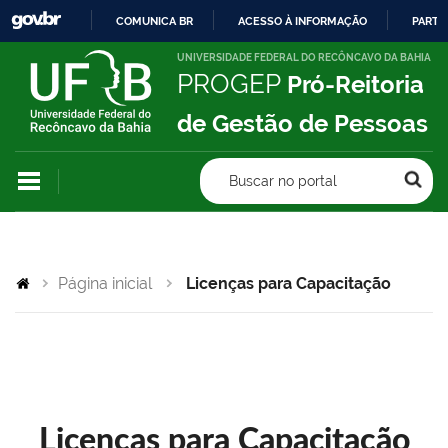
COMUNICA BR
ACESSO À INFORMAÇÃO
PARTI
IR
UNIVERSIDADE FEDERAL DO RECÔNCAVO DA BAHIA
PROGEP
Pró-Reitoria
PARA
O
de Gestão de Pessoas
CONTEÚDO
Buscar no portal
Página inicial
Licenças para Capacitação
Licenças para Capacitação