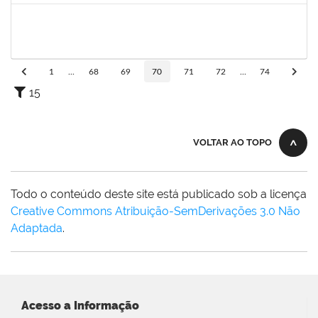
1206390
Suzane Tavares de Pinho Pepe
Docente
23007.031290/2018-17
03/03/2019
31/05/2019
Concluído
1
...
68
69
70
71
72
...
74
15
VOLTAR AO TOPO
Todo o conteúdo deste site está publicado sob a licença
Creative Commons Atribuição-SemDerivações 3.0 Não
Adaptada
.
Acesso a Informação