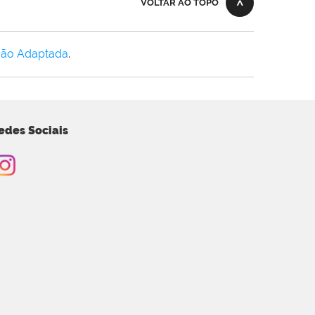
VOLTAR AO TOPO
Não Adaptada
.
edes Sociais