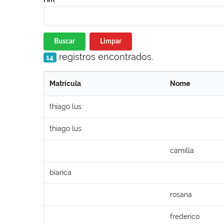
Buscar
Limpar
registros encontrados.
14
Matrícula
Nome
thiago lus
thiago lus
camilla
bianca
rosana
frederico