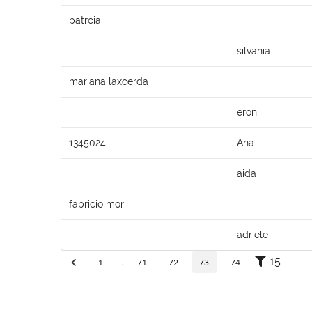
patrcia
silvania
mariana laxcerda
eron
1345024
Ana
aida
fabricio mor
adriele
15
1
...
71
72
73
74