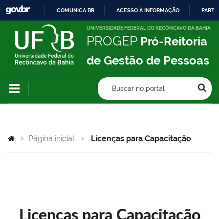
COMUNICA BR
ACESSO À INFORMAÇÃO
PARTI
IR
UNIVERSIDADE FEDERAL DO RECÔNCAVO DA BAHIA
PROGEP
Pró-Reitoria
PARA
O
de Gestão de Pessoas
CONTEÚDO
Buscar no portal
Página inicial
Licenças para Capacitação
Licenças para Capacitação