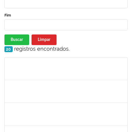
Fim
Buscar
Limpar
registros encontrados.
20
Matrícula
Nome
Cargo
Processo
Início
Fim
Status
1674023
Maria Conceição Costa Rivemales
Docente
23007.002414/2019-77
22/04/2019
20/07/2019
Concluído
1221903
Isabella de Matos Mendes da Silva
Docente
23007.31561/2018-72
16/04/2019
11/07/2019
Concluído