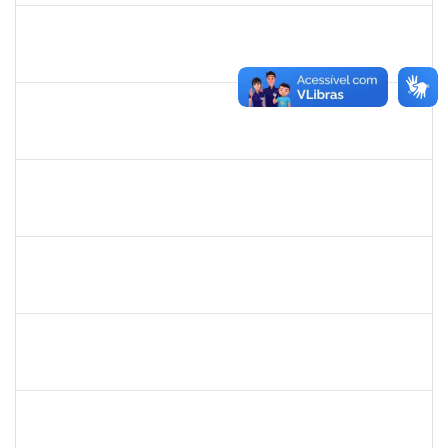
1420815
Robson Bahia Cerqueira
Docente
23007.031751/2018-83
25/03/2019
25/06/2019
Concluído
285232
Ana Maria Coelho
Técnico
23007.005420/2019-07
25/03/2019
24/06/2019
Concluído
286395
Josefa de Jesus Oliveira
Técnico
23007.00001795/2019-09
25/03/2019
24/05/2019
Concluído
1755063
Juliana das Neves Santos
Técnico
23007.003359/2019-73
18/03/2019
16/04/2019
Concluído
1754476
Fernanda Aguiar Carneiro Martins
Docente
23007.002127/2019-66
18/03/2019
17/06/2019
Concluído
1651330
Ana Rita Santiago
Docente
23007.021409/2018-54
11/03/2019