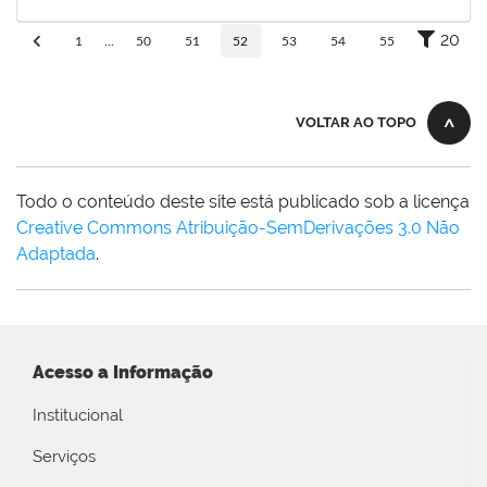
10/06/2019
Concluído
20
1
...
50
51
52
53
54
55
VOLTAR AO TOPO
Todo o conteúdo deste site está publicado sob a licença
Creative Commons Atribuição-SemDerivações 3.0 Não
Adaptada
.
Acesso a Informação
Institucional
Serviços