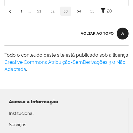
30/11/-0001
Concluído
20
1
...
51
52
53
54
55
VOLTAR AO TOPO
Todo o conteúdo deste site está publicado sob a licença
Creative Commons Atribuição-SemDerivações 3.0 Não
Adaptada
.
Acesso a Informação
Institucional
Serviços