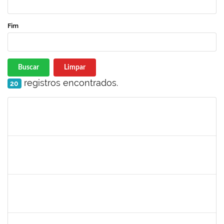
Fim
Buscar
Limpar
registros encontrados.
20
Matrícula
Nome
Cargo
Processo
Início
Fim
Status
1733433
Luana Souza Silveira
Técnico
23007.00000783/2019-76
07/03/2019
06/04/2019
Concluído
1759148
Edinoglede Nery dos Santos
Técnico
23007.032084/2018-16
06/03/2019
05/06/2019
Concluído