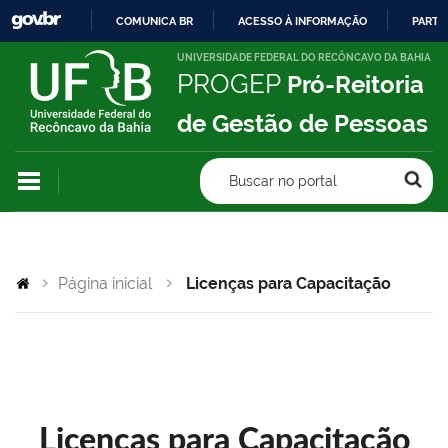
COMUNICA BR
ACESSO À INFORMAÇÃO
PARTI
IR
UNIVERSIDADE FEDERAL DO RECÔNCAVO DA BAHIA
PROGEP
Pró-Reitoria
PARA
O
de Gestão de Pessoas
CONTEÚDO
Buscar no portal
Página inicial
Licenças para Capacitação
Licenças para Capacitação