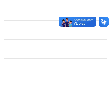
2755904
Diego Vasconcelos de Almeida
Técnico
23007.031423/2018-15
28/01/2019
13/03/2019
Concluído
1365967
Paulo Jackson Mota da Silveira
Técnico
23007.032338/2018-45
23/01/2019
23/03/2019
Concluído
1558340
Priscila Carvalho Lopes
Técnico
23007.032350/2018-12
07/01/2019
06/03/2019
Concluído
1328349
LAVINE SILVA MATOS
Técnico
23007.00004163/2023-81
31/08/2009
29/09/2023
Concluído
robson de jes
30/11/-0001
30/11/-0001
Concluído
flavia
30/11/-0001