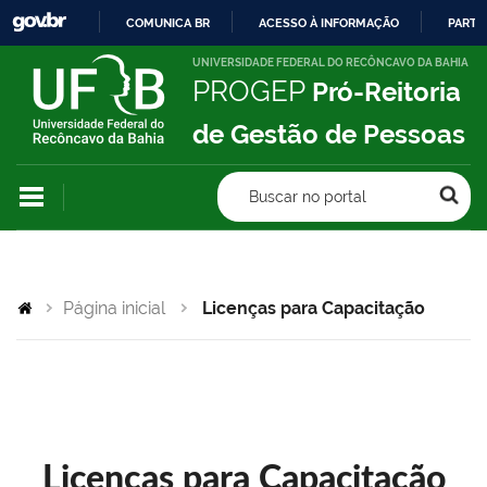
COMUNICA BR
ACESSO À INFORMAÇÃO
PARTI
IR
UNIVERSIDADE FEDERAL DO RECÔNCAVO DA BAHIA
PROGEP
Pró-Reitoria
PARA
O
de Gestão de Pessoas
CONTEÚDO
Buscar no portal
Página inicial
Licenças para Capacitação
Licenças para Capacitação