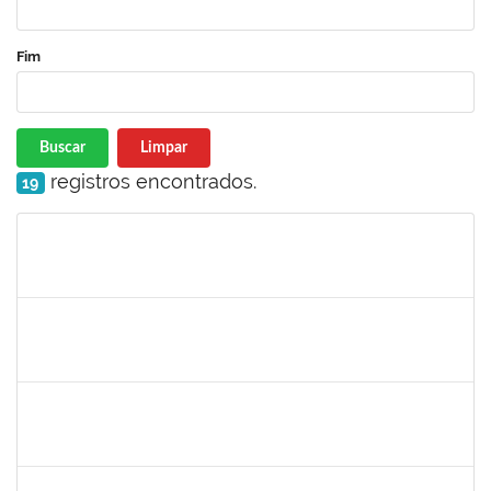
Fim
Buscar
Limpar
registros encontrados.
19
Matrícula
Nome
Cargo
Processo
Início
Fim
Status
jose alipio
30/11/-0001
30/11/-0001
Concluído
23007.00013255/2024-04
30/11/-0001
30/11/-0001
Concluído