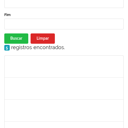
Fim
Buscar
Limpar
registros encontrados.
5
Matrícula
Nome
Cargo
Processo
Início
Fim
Status
jose alipio
30/11/-0001
30/11/-0001
Concluído
23007.00013255/2024-04
30/11/-0001
30/11/-0001
Concluído