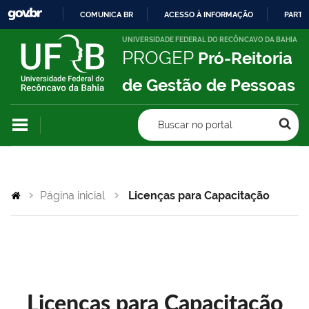
COMUNICA BR
ACESSO À INFORMAÇÃO
PARTI
IR
UNIVERSIDADE FEDERAL DO RECÔNCAVO DA BAHIA
PROGEP
Pró-Reitoria
PARA
O
de Gestão de Pessoas
CONTEÚDO
Buscar no portal
Página inicial
Licenças para Capacitação
Licenças para Capacitação