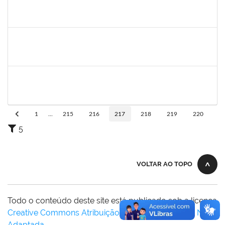
lucilene
30/11/-0001
30/11/-0001
Concluído
sabrina
30/11/-0001
30/11/-0001
Concluído
danilo
30/11/-0001
30/11/-0001
Concluído
1
...
215
216
217
218
219
220
5
VOLTAR AO TOPO
Todo o conteúdo deste site está publicado sob a licença
Creative Commons Atribuição-SemDerivações 3.0 Não
Adaptada
.