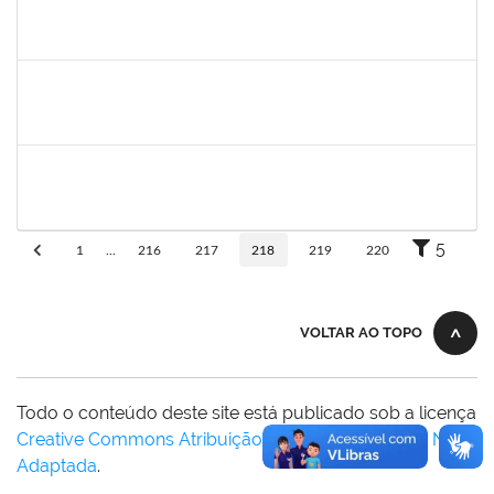
camilla
30/11/-0001
30/11/-0001
Concluído
bianca
30/11/-0001
30/11/-0001
Concluído
rosana
30/11/-0001
30/11/-0001
Concluído
5
1
...
216
217
218
219
220
VOLTAR AO TOPO
Todo o conteúdo deste site está publicado sob a licença
Creative Commons Atribuição-SemDerivações 3.0 Não
Adaptada
.