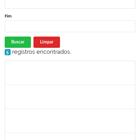
Fim
Buscar
Limpar
registros encontrados.
5
Matrícula
Nome
Cargo
Processo
Início
Fim
Status
thiago lus
30/11/-0001
30/11/-0001
Concluído
thiago lus
30/11/-0001
30/11/-0001
Concluído