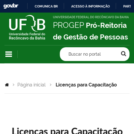
COMUNICA BR
ACESSO À INFORMAÇÃO
PARTI
IR
UNIVERSIDADE FEDERAL DO RECÔNCAVO DA BAHIA
PROGEP
Pró-Reitoria
PARA
O
de Gestão de Pessoas
CONTEÚDO
Buscar no portal
Página inicial
Licenças para Capacitação
Licenças para Capacitação