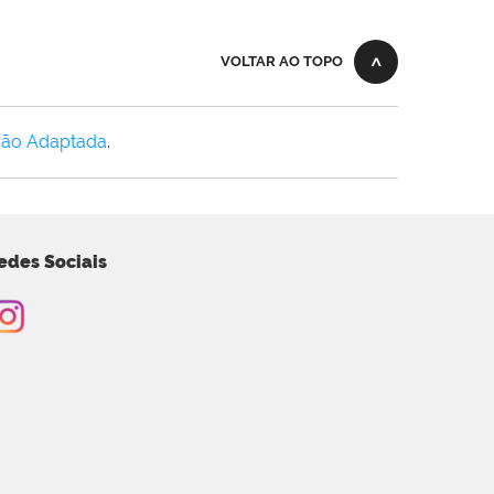
VOLTAR AO TOPO
Não Adaptada
.
edes Sociais