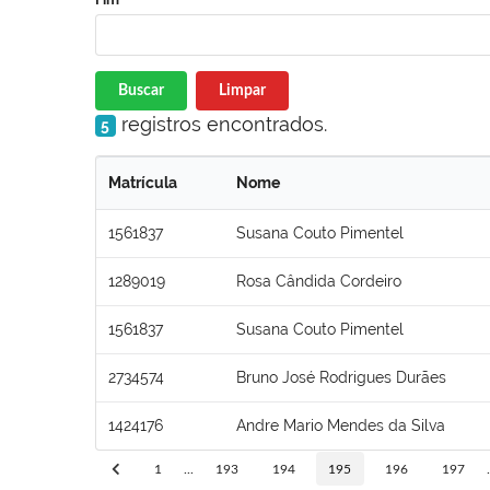
Buscar
Limpar
registros encontrados.
5
Matrícula
Nome
1561837
Susana Couto Pimentel
1289019
Rosa Cândida Cordeiro
1561837
Susana Couto Pimentel
2734574
Bruno José Rodrigues Durães
1424176
Andre Mario Mendes da Silva
1
...
193
194
195
196
197
.