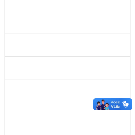
23007.00028820/2018-68
16/07/2019
13/10/2019
Concluído
1754538
Antonio Carlos Dias da E. Jr.
Técnico
23007.004267/2019-98
15/07/2019
13/10/2019
Concluído
1093359
Sandra Conceição Peixoto
Técnico
23007.00011334/2019-88
15/07/2019
12/10/2019
Concluído
1559824
Ana Paula Comin
Docente
23007.00011942/2019-65
15/07/2019
14/10/2019
Concluído
1717913
Paloma de Sousa Pinho Freitas
Docente
23007.00009621/2019-70
11/07/2019
08/10/2019
Concluído
2130358
Ana Paula Inácio Diório
Docente
23007.00014841/2019-71
11/07/2019
10/08/2019
Concluído
1553817