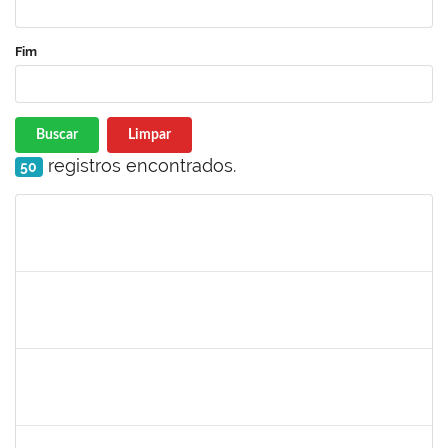
Fim
Buscar
Limpar
registros encontrados.
50
Matrícula
Nome
Cargo
Processo
Início
Fim
Status
1753005
Jadmilson da Cruz Dias
Técnico
23007.00001609/2019-84
05/08/2019
02/11/2019
Concluído
1557623
Valdemir Santana da Paz
Técnico
23007.00004443/2019-02
05/08/2019
04/11/2019
Concluído