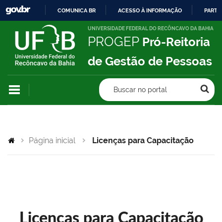
COMUNICA BR
ACESSO À INFORMAÇÃO
PARTI
IR
UNIVERSIDADE FEDERAL DO RECÔNCAVO DA BAHIA
PROGEP
Pró-Reitoria
PARA
O
de Gestão de Pessoas
CONTEÚDO
Buscar no portal
Página inicial
Licenças para Capacitação
Licenças para Capacitação