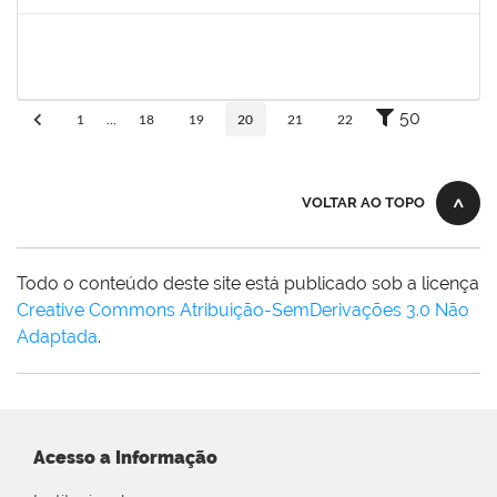
Concluído
1645758
Lúcia Maria Aquino de Queiroz
Docente
23007.0007808/2019-36
03/06/2019
02/09/2019
Concluído
50
1
...
18
19
20
21
22
VOLTAR AO TOPO
Todo o conteúdo deste site está publicado sob a licença
Creative Commons Atribuição-SemDerivações 3.0 Não
Adaptada
.
Acesso a Informação