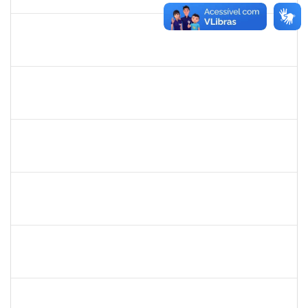
30/05/2019
Concluído
1678448
Simone Brandão Souza
Docente
23007.0005041/2019-55
01/04/2019
29/06/2019
Concluído
1983553
Danilo da conceição Valverde
Técnico
23007.031311/2018-32
25/03/2019
25/06/2019
Concluído
1420815
Robson Bahia Cerqueira
Docente
23007.031751/2018-83
25/03/2019
25/06/2019
Concluído
285232
Ana Maria Coelho
Técnico
23007.005420/2019-07
25/03/2019
24/06/2019
Concluído
286395
Josefa de Jesus Oliveira
Técnico
23007.00001795/2019-09
25/03/2019
24/05/2019
Concluído
1755063
Juliana das Neves Santos
Técnico