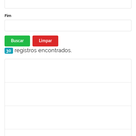
Fim
Buscar
Limpar
registros encontrados.
30
Matrícula
Nome
Cargo
Processo
Início
Fim
Status
1573629
Flavia Sabina da Silva Souza
Técnico
23007.00004234/2019-19
02/05/2019
01/08/2019
Concluído
1755638
Lorena Araújo Hirsch
Técnico
23007.0009956/2019-46
02/05/2019
31/05/2019
Concluído