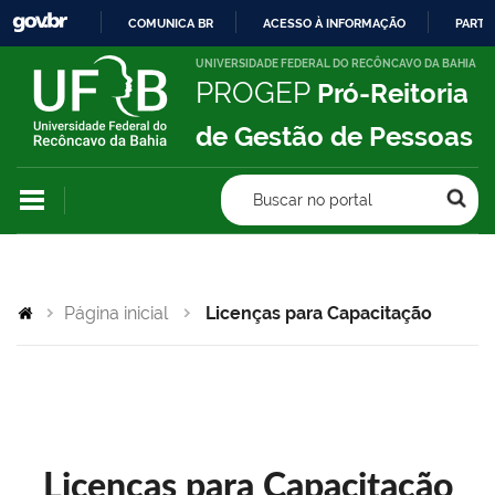
COMUNICA BR
ACESSO À INFORMAÇÃO
PARTI
IR
UNIVERSIDADE FEDERAL DO RECÔNCAVO DA BAHIA
PROGEP
Pró-Reitoria
PARA
O
de Gestão de Pessoas
CONTEÚDO
Buscar no portal
Página inicial
Licenças para Capacitação
Licenças para Capacitação