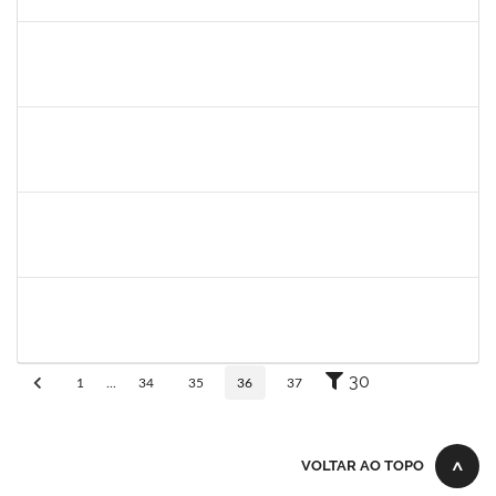
30/11/-0001
Concluído
1345024
Ana
30/11/-0001
30/11/-0001
Concluído
aida
30/11/-0001
30/11/-0001
Concluído
fabricio mor
30/11/-0001
30/11/-0001
Concluído
adriele
30/11/-0001
30/11/-0001
Concluído
30
1
...
34
35
36
37
VOLTAR AO TOPO