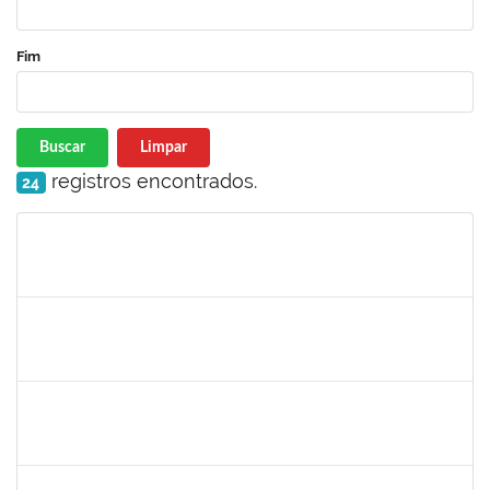
Fim
Buscar
Limpar
registros encontrados.
24
Matrícula
Nome
Cargo
Processo
Início
Fim
Status
romenique
Selecione...
30/11/-0001
30/11/-0001
Concluído
rodrigo fernandes
30/11/-0001
30/11/-0001
Concluído