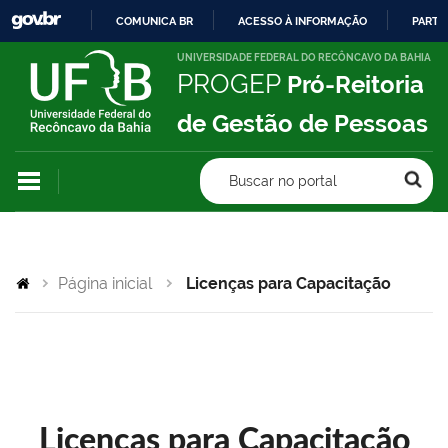
COMUNICA BR
ACESSO À INFORMAÇÃO
PARTI
IR
UNIVERSIDADE FEDERAL DO RECÔNCAVO DA BAHIA
PROGEP
Pró-Reitoria
PARA
O
de Gestão de Pessoas
CONTEÚDO
Buscar no portal
Página inicial
Licenças para Capacitação
Licenças para Capacitação