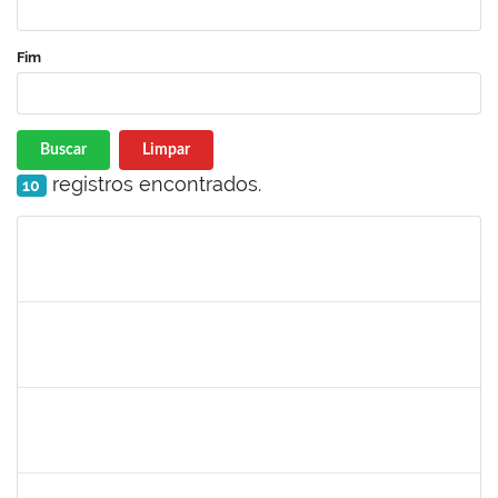
Fim
Buscar
Limpar
registros encontrados.
10
Matrícula
Nome
Cargo
Processo
Início
Fim
Status
23007.00013255/2024-04
30/11/-0001
30/11/-0001
Concluído
lucilene
30/11/-0001
30/11/-0001
Concluído