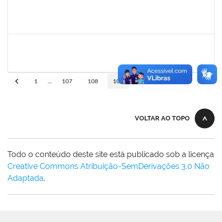
rosana
30/11/-0001
30/11/-0001
Concluído
frederico
30/11/-0001
30/11/-0001
Concluído
10
1
...
107
108
109
110
VOLTAR AO TOPO
Todo o conteúdo deste site está publicado sob a licença
Creative Commons Atribuição-SemDerivações 3.0 Não
Adaptada
.