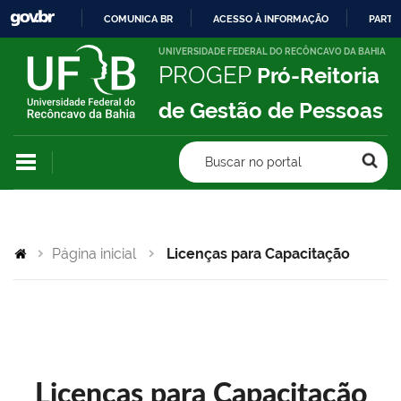
COMUNICA BR
ACESSO À INFORMAÇÃO
PARTI
IR
UNIVERSIDADE FEDERAL DO RECÔNCAVO DA BAHIA
PROGEP
Pró-Reitoria
PARA
O
de Gestão de Pessoas
CONTEÚDO
Buscar no portal
Página inicial
Licenças para Capacitação
Licenças para Capacitação