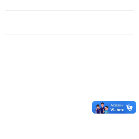
23007.00008513/2025-92
04/06/2025
18/06/2025
Concluído
1717024
NILSON ANTONIO FERREIRA ROSEIRA
Docente
23007.00007055/2025-76
02/06/2025
30/08/2025
Concluído
1841026
DEYSE DE SOUZA GONCALVES
Técnico
23007.00005041/2025-37
01/06/2025
30/06/2025
Concluído
1053058
NANCI RODRIGUES ORRICO
Docente
23007.00010017/2025-30
01/06/2025
29/08/2025
Concluído
2257318
HIONE DOS SANTOS SILVA NEVES
Técnico
23007.00002045/2025-31
01/06/2025
30/08/2025
Concluído
1333441
NELMA DE CASSIA SILVA SANDES
Docente
23007.00025419/2024-18
31/05/2025
28/06/2025
Concluído
1258666