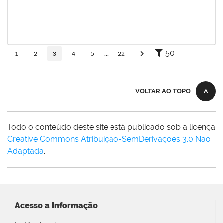
Concluído
2267153
CRISTIANE BORGES PINHEIRO
Técnico
23007.00001445/2025-32
28/04/2025
26/07/2025
Concluído
50
1
2
3
4
5
...
22
VOLTAR AO TOPO
Todo o conteúdo deste site está publicado sob a licença
Creative Commons Atribuição-SemDerivações 3.0 Não
Adaptada
.
Acesso a Informação