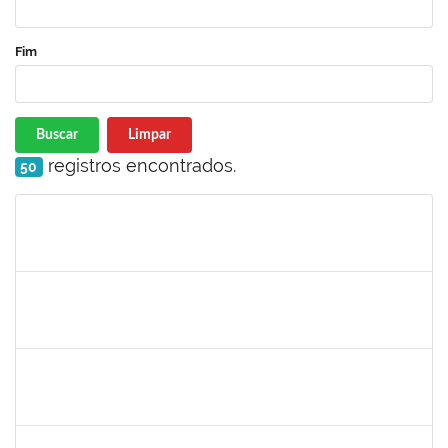
Fim
Buscar
Limpar
registros encontrados.
50
Matrícula
Nome
Cargo
Processo
Início
Fim
Status
2257966
CECILIA NASCIMENTO PIRES
Técnico
23007.00000327/2025-51
30/07/2025
29/08/2025
Concluído
1165758
VICTOR HUGO SOARES VALENTIM
23007.00012268/2025-72
26/07/2025
31/10/2025
Concluído