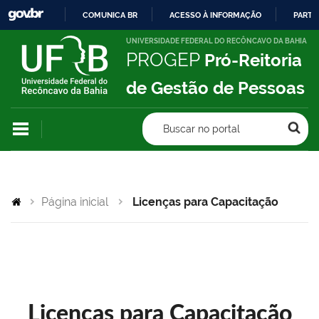
COMUNICA BR
ACESSO À INFORMAÇÃO
PARTI
IR
UNIVERSIDADE FEDERAL DO RECÔNCAVO DA BAHIA
PROGEP
Pró-Reitoria
PARA
O
de Gestão de Pessoas
CONTEÚDO
Buscar no portal
Página inicial
Licenças para Capacitação
Licenças para Capacitação