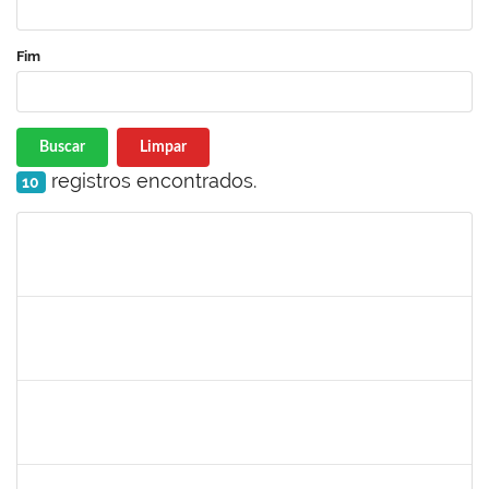
Fim
Buscar
Limpar
registros encontrados.
10
Matrícula
Nome
Cargo
Processo
Início
Fim
Status
2257888
ARI MARQUES DE ARAUJO NETO
Técnico
23007.00006951/2025-71
03/07/2025
01/08/2025
Concluído
1729652
ANA CLARA BARREIROS DOS SANTOS
23007.00010043/2025-07
01/07/2025
28/08/2025
Concluído