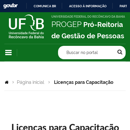
COMUNICA BR
ACESSO À INFORMAÇÃO
PARTI
IR
UNIVERSIDADE FEDERAL DO RECÔNCAVO DA BAHIA
PROGEP
Pró-Reitoria
PARA
O
de Gestão de Pessoas
CONTEÚDO
Buscar no portal
Página inicial
Licenças para Capacitação
Licenças para Capacitação