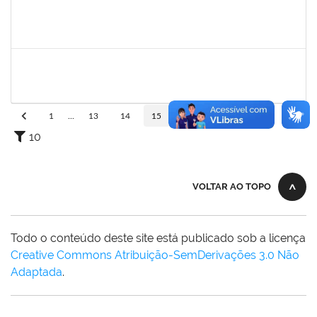
2257968
TAIANE OLIVEIRA MENEZES LEITE
Técnico
23007.00011055/2025-37
25/06/2025
24/07/2025
Concluído
2160310
PAULO RICARDO XAVIER ALMEIDA
Técnico
23007.00011101/2025-56
25/06/2025
25/07/2025
Concluído
1
...
13
14
15
16
17
...
110
10
VOLTAR AO TOPO
Todo o conteúdo deste site está publicado sob a licença
Creative Commons Atribuição-SemDerivações 3.0 Não
Adaptada
.