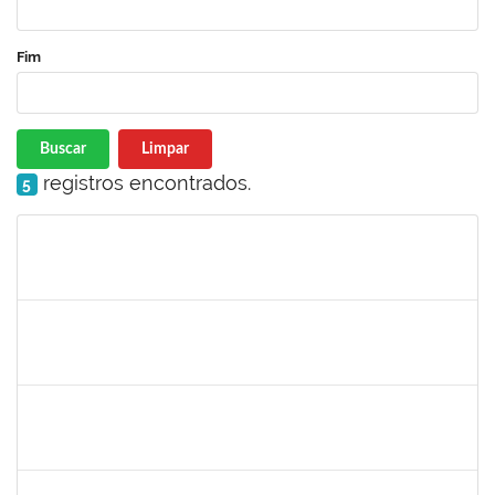
Fim
Buscar
Limpar
registros encontrados.
5
Matrícula
Nome
Cargo
Processo
Início
Fim
Status
1837428
DANIELE CONCEICAO MARQUES
Técnico
23007.00005260/2025-41
04/07/2025
01/08/2025
Concluído
2257888
ARI MARQUES DE ARAUJO NETO
Técnico
23007.00006951/2025-71
03/07/2025
01/08/2025
Concluído