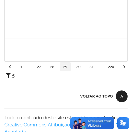
1729652
ANA CLARA BARREIROS DOS SANTOS
23007.00010043/2025-07
01/07/2025
28/08/2025
Concluído
1729652
ANA CLARA BARREIROS DOS SANTOS
Docente
23007.00011491/2025-02
01/07/2025
01/08/2025
Concluído
1539369
SERGIO ARMANDO DINIZ GUERRA FILHO
Docente
23007.00010015/2025-84
01/07/2025
28/09/2025
Concluído
1
...
27
28
29
30
31
...
220
5
VOLTAR AO TOPO
Todo o conteúdo deste site está publicado sob a licença
Creative Commons Atribuição-SemDerivações 3.0 Não
Adaptada
.