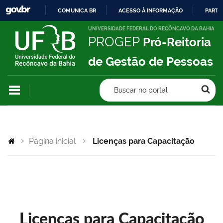
COMUNICA BR
ACESSO À INFORMAÇÃO
PARTI
IR
UNIVERSIDADE FEDERAL DO RECÔNCAVO DA BAHIA
PROGEP
Pró-Reitoria
PARA
O
de Gestão de Pessoas
CONTEÚDO
Buscar no portal
Página inicial
Licenças para Capacitação
Licenças para Capacitação