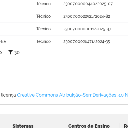
Técnico
23007.00000440/2025-07
Técnico
23007.00022521/2024-82
Técnico
23007.00000011/2025-47
FER
Técnico
23007.00026471/2024-35
30
 licença
Creative Commons Atribuição-SemDerivações 3.0 
Sistemas
Centros de Ensino
R