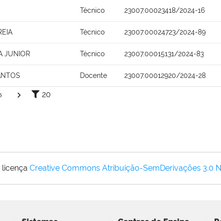
Técnico
23007.00023418/2024-16
REIA
Técnico
23007.00024723/2024-89
A JUNIOR
Técnico
23007.00015131/2024-83
ANTOS
Docente
23007.00012920/2024-28
20
5
 licença
Creative Commons Atribuição-SemDerivações 3.0 