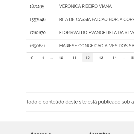
1871195
VERONICA RIBEIRO VIANA
1557646
RITA DE CASSIA FALCAO BORJA COR
1760670
FLORISVALDO EVANGELISTA DA SILV
1650641
MARIESE CONCEICAO ALVES DOS S
1
...
10
11
12
13
14
...
5
Todo o conteúdo deste site está publicado sob a