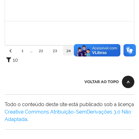
1557646
RITA DE CASSIA FALCAO BORJA CORREIA
Técnico
23007.00024723/2024-89
09/01/2025
26/01/2025
Concluído
1760670
FLORISVALDO EVANGELISTA DA SILVA JUNIOR
Técnico
23007.00015131/2024-83
08/01/2025
07/04/2025
Concluído
1
...
22
23
24
25
26
...
110
10
VOLTAR AO TOPO
Todo o conteúdo deste site está publicado sob a licença
Creative Commons Atribuição-SemDerivações 3.0 Não
Adaptada
.