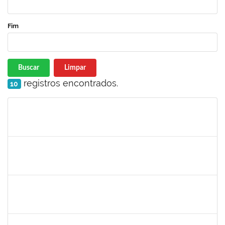
Fim
Buscar
Limpar
registros encontrados.
10
Matrícula
Nome
Cargo
Processo
Início
Fim
Status
1008193
DEBORA PASSOS HINOJOSA SCHAFFER
Técnico
23007.00026471/2024-35
29/01/2025
28/02/2025
Concluído
1771116
VANIA MAGALHAES FONSECA DO SACRAMENTO
Técnico
23007.00024473/2024-49
27/01/2025
21/03/2025
Concluído