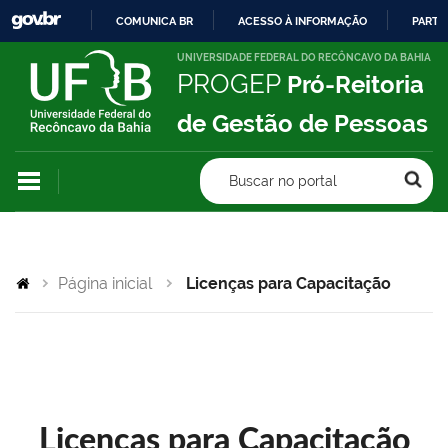
COMUNICA BR
ACESSO À INFORMAÇÃO
PARTI
IR
UNIVERSIDADE FEDERAL DO RECÔNCAVO DA BAHIA
PROGEP
Pró-Reitoria
PARA
O
de Gestão de Pessoas
CONTEÚDO
Buscar no portal
Página inicial
Licenças para Capacitação
Licenças para Capacitação