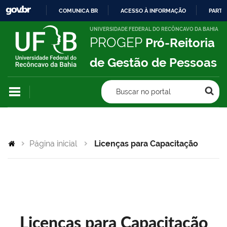
COMUNICA BR
ACESSO À INFORMAÇÃO
PARTI
IR
UNIVERSIDADE FEDERAL DO RECÔNCAVO DA BAHIA
PROGEP
Pró-Reitoria
PARA
O
de Gestão de Pessoas
CONTEÚDO
Buscar no portal
Página inicial
Licenças para Capacitação
Licenças para Capacitação