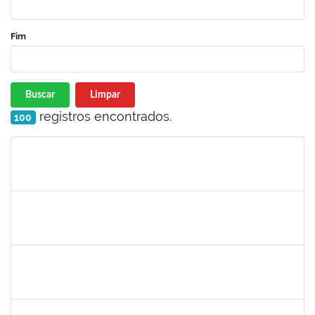
Fim
Buscar
Limpar
registros encontrados.
100
Matrícula
Nome
Cargo
Processo
Início
Fim
Status
287121
AIDA CELESTE SILVEIRA MAIA
Técnico
23007.00016902/2025-84
20/11/2025
05/12/2025
Concluído
2295824
PRISCILA REGINA DE ASSIS DA SILVA
Técnico
23007.00015518/2025-10
10/11/2025
07/02/2026
Concluído