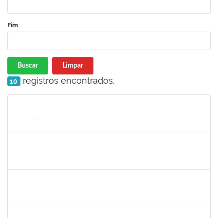
Fim
Buscar
Limpar
registros encontrados.
10
Matrícula
Nome
Cargo
Processo
Início
Fim
Status
1753005
Jadmilson da Cruz Dias
Técnico
23007.00001609/2019-84
05/08/2019
02/11/2019
Concluído
1557623
Valdemir Santana da Paz
Técnico
23007.00004443/2019-02
05/08/2019
04/11/2019
Concluído