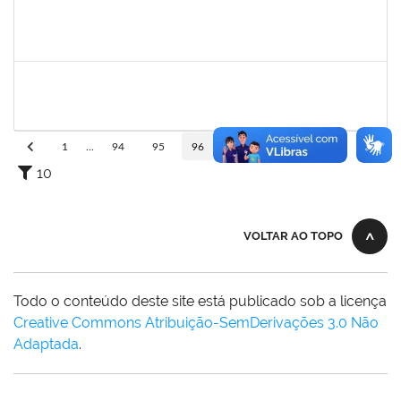
1839635
Tais Cordeiro Campos
Técnico
23007.00015686/2019-51
02/08/2019
01/11/2019
Concluído
1745521
Jesus Manuel Delgado
Docente
23007.00012419/2019-87
01/08/2019
31/10/2019
Concluído
1
...
94
95
96
97
98
...
110
10
VOLTAR AO TOPO
Todo o conteúdo deste site está publicado sob a licença
Creative Commons Atribuição-SemDerivações 3.0 Não
Adaptada
.