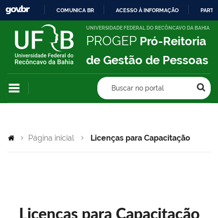
COMUNICA BR
ACESSO À INFORMAÇÃO
PARTI
IR
UNIVERSIDADE FEDERAL DO RECÔNCAVO DA BAHIA
PROGEP
Pró-Reitoria
PARA
O
de Gestão de Pessoas
CONTEÚDO
Buscar no portal
Página inicial
Licenças para Capacitação
Licenças para Capacitação