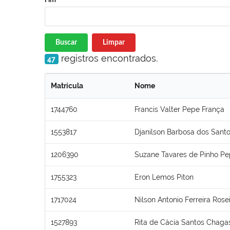
Buscar
Limpar
registros encontrados.
47
Matrícula
Nome
1744760
Francis Valter Pepe França
1553817
Djanilson Barbosa dos Sant
1206390
Suzane Tavares de Pinho P
1755323
Eron Lemos Piton
1717024
Nilson Antonio Ferreira Rose
1527893
Rita de Cácia Santos Chaga