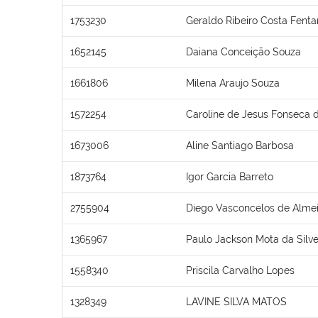
1753230
Geraldo Ribeiro Costa Fent
1652145
Daiana Conceição Souza
1661806
Milena Araujo Souza
1572254
Caroline de Jesus Fonseca d
1673006
Aline Santiago Barbosa
1873764
Igor Garcia Barreto
2755904
Diego Vasconcelos de Alme
1365967
Paulo Jackson Mota da Silve
1558340
Priscila Carvalho Lopes
1328349
LAVINE SILVA MATOS