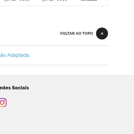
VOLTAR AO TOPO
Não Adaptada
.
edes Sociais