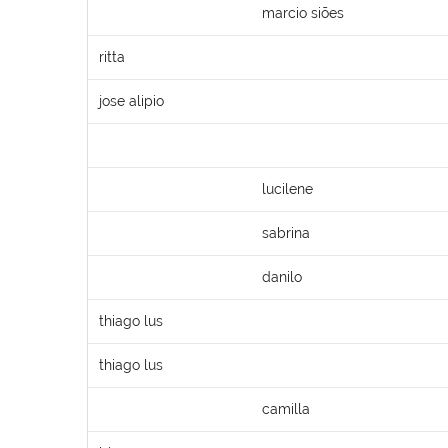
marcio siões
ritta
jose alipio
lucilene
sabrina
danilo
thiago lus
thiago lus
camilla