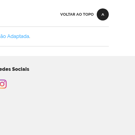
VOLTAR AO TOPO
Não Adaptada
.
edes Sociais