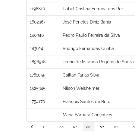
1198810
Isabel Cristina Ferreira dos Reis
1602367
José Péricles Diniz Bahia
140340
Pedro Paulo Ferreira da Silva
1836241
Rodrigo Fernandes Cunha
1856918
Tércio de Miranda Rogério de Souza
1781055
Caillan Farias Silva
1525345
Nilson Weisheimer
1754170
François Santos de Brito
Maria Bárbara Gonçalves
1
...
66
67
68
69
70
...
7