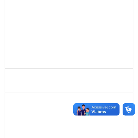
1760100
Carlane Costa Feitosa
Técnico
23007.00005477/2019-20
23/04/2019
22/05/2019
Concluído
1661220
Camilo araújo Souza
Técnico
23007.004771/2019-70
22/04/2019
21/07/2019
Concluído
1674023
Maria Conceição Costa Rivemales
Docente
23007.002414/2019-77
22/04/2019
20/07/2019
Concluído
1221903
Isabella de Matos Mendes da Silva
Docente
23007.31561/2018-72
16/04/2019
11/07/2019
Concluído
1761039
Andre Luiz Valverde de Carvalho
Técnico
23007.00030960/2018-03
15/04/2019
14/07/2019
Concluído
283304
Luiz Haroldo Peixoto da Silva
Técnico
23007.0008233/2019-07
15/04/2019
13/07/2019
Concluído