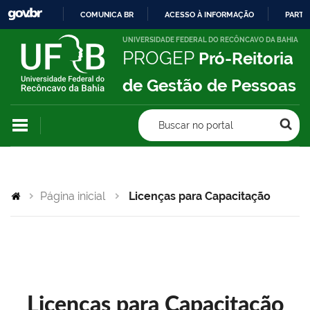
COMUNICA BR
ACESSO À INFORMAÇÃO
PARTI
IR
UNIVERSIDADE FEDERAL DO RECÔNCAVO DA BAHIA
PROGEP
Pró-Reitoria
PARA
O
de Gestão de Pessoas
CONTEÚDO
Buscar no portal
Página inicial
Licenças para Capacitação
Licenças para Capacitação