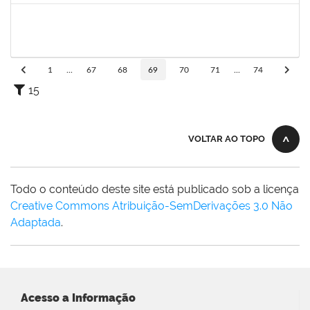
1752810
Shirley Guimarães Araújo
Técnico
23007.0008620/2019-34
15/04/2019
31/05/2019
Concluído
1
...
67
68
69
70
71
...
74
15
VOLTAR AO TOPO
Todo o conteúdo deste site está publicado sob a licença
Creative Commons Atribuição-SemDerivações 3.0 Não
Adaptada
.
Acesso a Informação