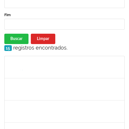
Fim
Buscar
Limpar
registros encontrados.
15
Matrícula
Nome
Cargo
Processo
Início
Fim
Status
1717960
Ana Verônica Rodrigues da Silva
Docente
23007.0006370/2019-62
06/05/2019
04/06/2019
Concluído
1996463
Flaviane Santos de Souza
Técnico
23007.00000066/2019-35
02/05/2019
31/07/2019
Concluído