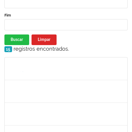
Fim
Buscar
Limpar
registros encontrados.
15
Matrícula
Nome
Cargo
Processo
Início
Fim
Status
1365967
Paulo Jackson Mota da Silveira
Técnico
23007.032338/2018-45
23/01/2019
23/03/2019
Concluído
1558340
Priscila Carvalho Lopes
Técnico
23007.032350/2018-12
07/01/2019
06/03/2019
Concluído