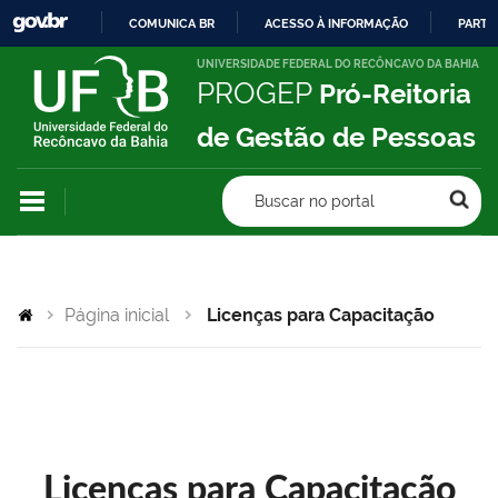
COMUNICA BR
ACESSO À INFORMAÇÃO
PARTI
IR
UNIVERSIDADE FEDERAL DO RECÔNCAVO DA BAHIA
PROGEP
Pró-Reitoria
PARA
O
de Gestão de Pessoas
CONTEÚDO
Buscar no portal
Página inicial
Licenças para Capacitação
Licenças para Capacitação