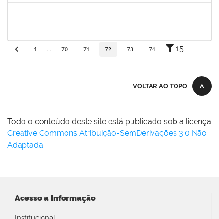
ritta
30/11/-0001
30/11/-0001
Concluído
15
1
...
70
71
72
73
74
VOLTAR AO TOPO
Todo o conteúdo deste site está publicado sob a licença
Creative Commons Atribuição-SemDerivações 3.0 Não
Adaptada
.
Acesso a Informação
Institucional