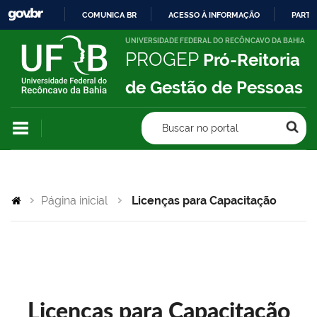
COMUNICA BR
ACESSO À INFORMAÇÃO
PARTI
IR
UNIVERSIDADE FEDERAL DO RECÔNCAVO DA BAHIA
PROGEP
Pró-Reitoria
PARA
O
de Gestão de Pessoas
CONTEÚDO
Buscar no portal
Página inicial
Licenças para Capacitação
Licenças para Capacitação