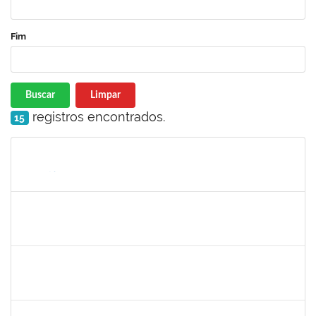
Fim
Buscar
Limpar
registros encontrados.
15
Matrícula
Nome
Cargo
Processo
Início
Fim
Status
jose alipio
30/11/-0001
30/11/-0001
Concluído
23007.00013255/2024-04
30/11/-0001
30/11/-0001
Concluído