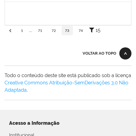
eron
30/11/-0001
30/11/-0001
Concluído
15
1
...
71
72
73
74
VOLTAR AO TOPO
Todo o conteúdo deste site está publicado sob a licença
Creative Commons Atribuição-SemDerivações 3.0 Não
Adaptada
.
Acesso a Informação
Institucional