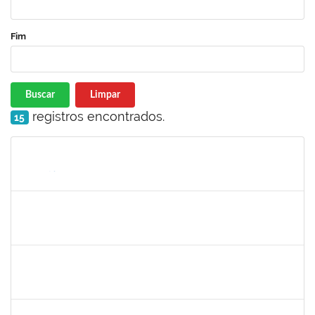
Fim
Buscar
Limpar
registros encontrados.
15
Matrícula
Nome
Cargo
Processo
Início
Fim
Status
1753005
Jadmilson da Cruz Dias
Técnico
23007.00001609/2019-84
05/08/2019
02/11/2019
Concluído
1557623
Valdemir Santana da Paz
Técnico
23007.00004443/2019-02
05/08/2019
04/11/2019
Concluído