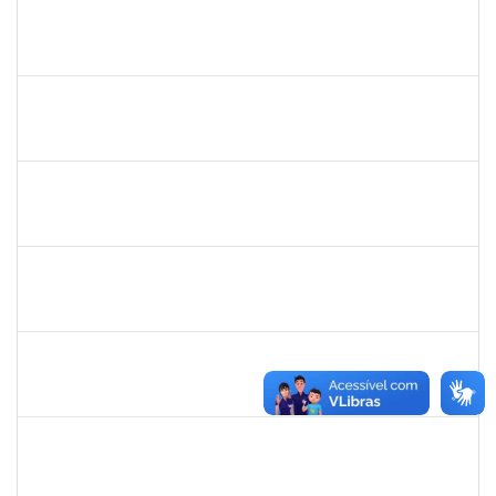
1839635
Tais Cordeiro Campos
Técnico
23007.00015686/2019-51
02/08/2019
01/11/2019
Concluído
1745521
Jesus Manuel Delgado
Docente
23007.00012419/2019-87
01/08/2019
31/10/2019
Concluído
1754452
Ana Claudia dos Reis Atche
Técnico
23007.00009853/2019-14
01/08/2019
31/10/2019
Concluído
1757910
Adriana Monteiro Carvalho Hupsel
Técnico
23007.00011817/2019-45
01/08/2019
29/09/2019
Concluído
1838429
Evanildo Silva de Araújo
Técnico
23007.00014284/2019-75
01/08/2019
30/08/2019
Concluído
1761269
Jamile Andrade Passos
Técnico
23007.00017175/2019-06
01/08/2019
31/10/2019
Concluído