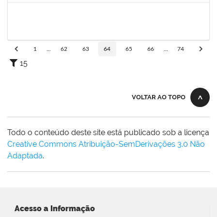
1850157
Daniela Araújo Macedo
Técnico
23007.00015811/2019-71
30/07/2019
28/08/2019
Concluído
1
...
62
63
64
65
66
...
74
15
VOLTAR AO TOPO
Todo o conteúdo deste site está publicado sob a licença
Creative Commons Atribuição-SemDerivações 3.0 Não
Adaptada
.
Acesso a Informação