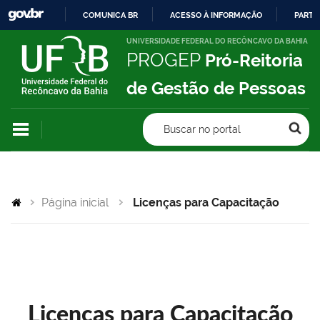
COMUNICA BR
ACESSO À INFORMAÇÃO
PARTI
IR
UNIVERSIDADE FEDERAL DO RECÔNCAVO DA BAHIA
PROGEP
Pró-Reitoria
PARA
O
de Gestão de Pessoas
CONTEÚDO
Buscar no portal
Página inicial
Licenças para Capacitação
Licenças para Capacitação