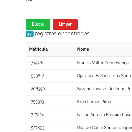
Buscar
Limpar
registros encontrados.
47
Matrícula
Nome
1744760
Francis Valter Pepe França
1553817
Djanilson Barbosa dos Sant
1206390
Suzane Tavares de Pinho P
1755323
Eron Lemos Piton
1717024
Nilson Antonio Ferreira Rose
1527893
Rita de Cácia Santos Chaga