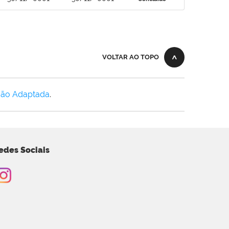
VOLTAR AO TOPO
Não Adaptada
.
edes Sociais