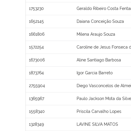
1753230
Geraldo Ribeiro Costa Fent
1652145
Daiana Conceição Souza
1661806
Milena Araujo Souza
1572254
Caroline de Jesus Fonseca d
1673006
Aline Santiago Barbosa
1873764
Igor Garcia Barreto
2755904
Diego Vasconcelos de Alme
1365967
Paulo Jackson Mota da Silve
1558340
Priscila Carvalho Lopes
1328349
LAVINE SILVA MATOS