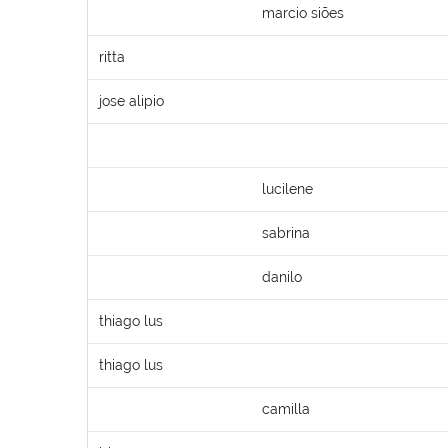
marcio siões
ritta
jose alipio
lucilene
sabrina
danilo
thiago lus
thiago lus
camilla