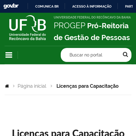
COMUNICA BR
ACESSO À INFORMAÇÃO
PARTI
IR
UNIVERSIDADE FEDERAL DO RECÔNCAVO DA BAHIA
PROGEP
Pró-Reitoria
PARA
O
de Gestão de Pessoas
CONTEÚDO
Buscar no portal
Página inicial
Licenças para Capacitação
Licenças para Capacitação