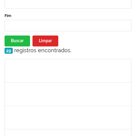
Fim
Buscar
Limpar
registros encontrados.
29
Matrícula
Nome
Cargo
Processo
Início
Fim
Status
maria fabiana
30/11/-0001
30/11/-0001
Concluído
lelia
30/11/-0001
30/11/-0001
Concluído