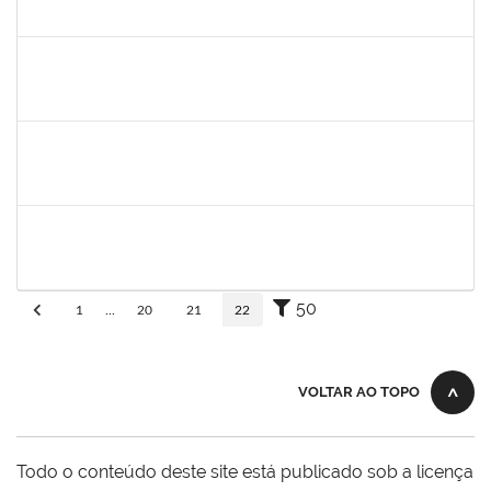
30/11/-0001
30/11/-0001
Concluído
aida
30/11/-0001
30/11/-0001
Concluído
fabricio mor
30/11/-0001
30/11/-0001
Concluído
adriele
30/11/-0001
30/11/-0001
Concluído
50
1
...
20
21
22
VOLTAR AO TOPO
Todo o conteúdo deste site está publicado sob a licença