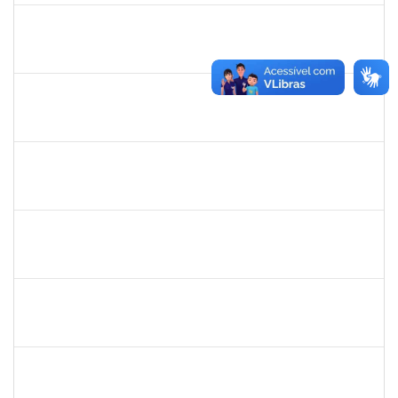
1651330
Ana Rita Santiago
Docente
23007.021409/2018-54
11/03/2019
10/06/2019
Concluído
1733433
Luana Souza Silveira
Técnico
23007.00000783/2019-76
07/03/2019
06/04/2019
Concluído
1759148
Edinoglede Nery dos Santos
Técnico
23007.032084/2018-16
06/03/2019
05/06/2019
Concluído
1744760
Francis Valter Pepe França
Docente
23007.002250/2019-43
06/03/2019
04/04/2019
Concluído
1553817
Djanilson Barbosa dos Santos
Docente
23007.002561/2019-85
04/03/2019
05/04/2019
Concluído
1206390
Suzane Tavares de Pinho Pepe
Docente
23007.031290/2018-17
03/03/2019