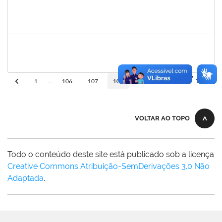
sabrina
30/11/-0001
30/11/-0001
Concluído
danilo
30/11/-0001
30/11/-0001
Concluído
10
1
...
106
107
108
109
110
VOLTAR AO TOPO
Todo o conteúdo deste site está publicado sob a licença
Creative Commons Atribuição-SemDerivações 3.0 Não
Adaptada
.