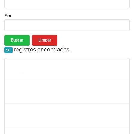
Fim
Buscar
Limpar
registros encontrados.
10
Matrícula
Nome
Cargo
Processo
Início
Fim
Status
romenique
Selecione...
30/11/-0001
30/11/-0001
Concluído
rodrigo fernandes
30/11/-0001
30/11/-0001
Concluído