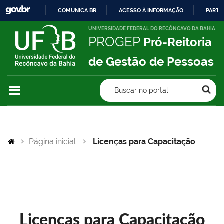
COMUNICA BR
ACESSO À INFORMAÇÃO
PARTI
IR
UNIVERSIDADE FEDERAL DO RECÔNCAVO DA BAHIA
PROGEP
Pró-Reitoria
PARA
O
de Gestão de Pessoas
CONTEÚDO
Buscar no portal
Página inicial
Licenças para Capacitação
Licenças para Capacitação